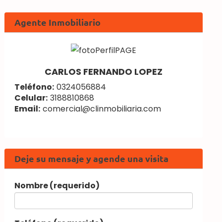
Agente Inmobiliario
CARLOS FERNANDO LOPEZ
Teléfono:
0324056884
Celular:
3188810868
Email:
comercial@clinmobiliaria.com
Deje su mensaje y agende una visita
Nombre (requerido)