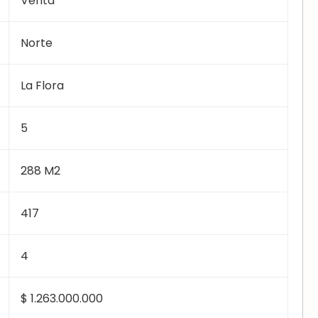
Venta
Norte
La Flora
5
288 M2
417
4
$ 1.263.000.000