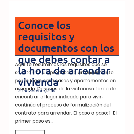
Conoce los
requisitos y
documentos con los
que debes contar a
Aquí te resumimos los requisitos que se
la hora de arrendar
solicitan en un proceso de arrendamiento
vivienda
por lo legal para casas y apartamentos en
arriendo. Después de la victoriosa tarea de
20 noviembre, 2019
encontrar el lugar indicado para vivir,
continúa el proceso de formalización del
contrato para arrendar. El paso a paso: 1. El
primer paso es…