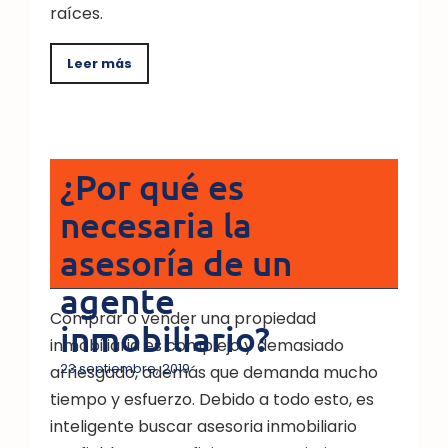
raíces.
Leer más
¿Por qué es
necesaria la
asesoría de un
agente
Comprar o vender una propiedad
inmobiliario?
inmobiliaria es complejo y demasiado
23 septiembre, 2019
arriesgado, además que demanda mucho
tiempo y esfuerzo. Debido a todo esto, es
inteligente buscar asesoria inmobiliario