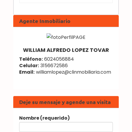
Agente Inmobiliario
WILLIAM ALFREDO LOPEZ TOVAR
Teléfono:
6024056884
Celular:
3156672586
Email:
williamlopez@clinmobiliaria.com
Deje su mensaje y agende una visita
Nombre (requerido)