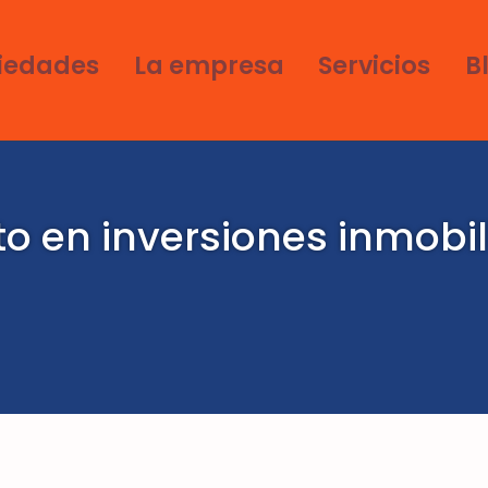
iedades
La empresa
Servicios
B
o en inversiones inmobil