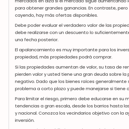
mercados en alza si el mercado sigue aumentando l
para obtener grandes ganancias. En contraste, pero
cayendo, hay más ofertas disponibles.
Debe poder evaluar el verdadero valor de las propi
debe realizarse con un descuento lo suficientement
una fecha posterior.
El apalancamiento es muy importante para los inve
propiedad, más propiedades podrá comprar.
Si las propiedades aumentan de valor, su tasa de r
pierden valor y usted tiene una gran deuda sobre la 
negativo. Dado que los bienes raíces generalmente son
problema a corto plazo y puede manejarse si tiene o
Para limitar el riesgo, primero debe educarse en su 
tendencias a gran escala, desde los barrios hasta l
y nacional. Conozca los vecindarios objetivo con la 
inversión.