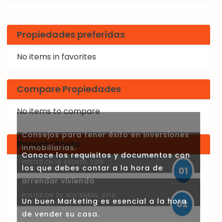
Propiedades preferidas
No items in favorites
Compare Propiedades
No items to compare
Consejos para tener éxito en inversiones
Popular Posts
inmobiliarias.
Conoce los requisitos y documentos con
POSTED ON 19 AGOSTO, 2019
los que debes contar a la hora de
01
arrendar vivienda
POSTED ON 20 NOVIEMBRE, 2019
Un buen Marketing es esencial a la hora
02
de vender su casa.