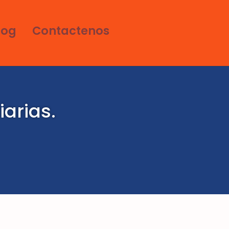
log
Contactenos
iarias.