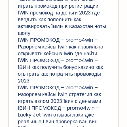
играть промокод при регистрации
1WIN промокод на деньги 2023 где
вводить как пополнить как
активировать 1ВИН в Казахстан ноты
шолу
1WIN ПРОМОКОД – promo4win –
Разоряем кейсы 1win как правильно
открывать кейсы в 1win где найти
1WIN ПРОМОКОД – promo4win –
1ВИН как получить бонус казино как
отыграть как потратить промокоды
2023
1WIN ПРОМОКОД – promo4win –
Разоряем кейсы 1win стратегия как
играть взлом 2023 1вин с деньгами
1ВИН ПРОМОКОД – promo4win –
Lucky Jet 1win отзывы лаки джет
реальные 1 вин проверка ван вин