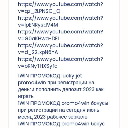
https://www.youtube.com/watch?
v=qz_2LPNSC_Q
https://www.youtube.com/watch?
v=lpENRysdV4M
https://www.youtube.com/watch?
v=G0aKHwa-DFI
https://www.youtube.com/watch?
v=d_22LxpN6nA
https://www.youtube.com/watch?
v=oRNyTHXSyfc
1WIN ПРОМОКОД lucky jet
promo4win при регистрации на
деньги пополнить депозит 2023 как
играть
1WIN ПРОМОКОД promo4win бонусы
при регистрации на сегодня июнь
месяц 2023 рабочее зеркало
1WIN ПРОМОКОД promo4win бонус