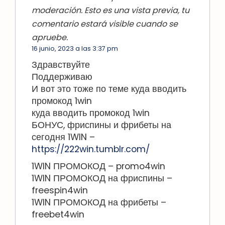
moderación. Esto es una vista previa, tu
comentario estará visible cuando se
apruebe.
16 junio, 2023 a las 3:37 pm
Здравствуйте
Поддерживаю
И вот это тоже по теме куда вводить
промокод 1win
куда вводить промокод 1win
БОНУС, фриспины и фрибеты на
сегодня 1WIN –
https://222win.tumblr.com/
1WIN ПРОМОКОД – promo4win
1WIN ПРОМОКОД на фриспины –
freespin4win
1WIN ПРОМОКОД на фрибеты –
freebet4win