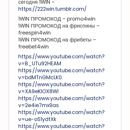
сегодня 1WIN –
https://222win.tumblr.com/
1WIN ПРОМОКОД – promo4win
1WIN ПРОМОКОД на фриспины –
freespin4win
1WIN ПРОМОКОД на фрибеты –
freebet4win
https://www.youtube.com/watch?
v=B_UTu92HEAM
https://www.youtube.com/watch?
v=bdMTnGMcLK0
https://www.youtube.com/watch?
v=XA9eKIOX8WI
https://www.youtube.com/watch?
v=2e4ie7mx9as
https://www.youtube.com/watch?
v=ue-oS1ydtXk
https://www.youtube.com/watch?