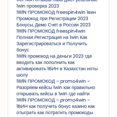
1win проверка 2023
1WIN ПРОМОКОД freespin4win 1вин
Промокод при Регистрации 2023
Бонусы, Демо Счет в России 2023
1WIN ПРОМОКОД freespin4win
Полная Регистрация на 1win Как
Зарегистрироваться и Получить
бонус
1WIN промокод на деньги 2023 где
вводить как пополнить как
активировать 1ВИН в Казахстан ноты
шолу
1WIN ПРОМОКОД – promo4win –
Разоряем кейсы 1win как правильно
открывать кейсы в 1win где найти
1WIN ПРОМОКОД – promo4win –
1ВИН как получить бонус казино как
отыграть как потратить промокоды