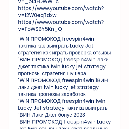
v=_p14FDWWLic
https://www.youtube.com/watch?
v=12W0eqTdxwI
https://www.youtube.com/watch?
v=FoWSBY5Kn_Q
1WIN ПРОМОКОД freespin4win
тактика как выиграть Lucky Jet
стратегия как играть проверка отзывы
1ВИН ПРОМОКОД freespin4win Лаки
Джет тактика 1win lucky jet strategy
прогнозы стратегия Пушера
1WIN ПРОМОКОД freespin4win 1ВИН
лаки джет 1win lucky jet strategy
тактика прогнозы заработок
1WIN ПРОМОКОД freespin4win 1win
Lucky Jet strategy тактика выиграть
1ВИН Лаки Джет бонус 2023
1ВИН ПРОМОКОД freespin4win Lucky
Jet 1win отзывы лаки джет реальные