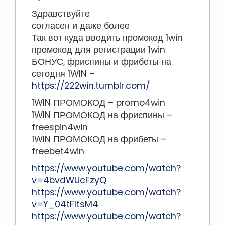
Здравствуйте
согласен и даже более
Так вот куда вводить промокод 1win
промокод для регистрации 1win
БОНУС, фриспины и фрибеты на
сегодня 1WIN –
https://222win.tumblr.com/
1WIN ПРОМОКОД – promo4win
1WIN ПРОМОКОД на фриспины –
freespin4win
1WIN ПРОМОКОД на фрибеты –
freebet4win
https://www.youtube.com/watch?
v=4bvdWUcFzyQ
https://www.youtube.com/watch?
v=Y_04tFltsM4
https://www.youtube.com/watch?