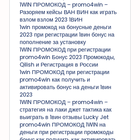
1WIN ПРОМОКОД – promo4win –
Разоряем кейсы ВАН ВИН как играть
взлом взлом 2023 1ВИН
1win промокод на бонусные деньги
2023 при регистрации 1вин бонус на
пополнение за установку
1WIN ПРОМОКОД при регистрации
promo4win Бонус 2023 Промокоды,
Qilish и Регистрация в России
1win ПРОМОКОД при регистрации
promo4win как получить и
активировать бонус на деньги 1вин
2023
1WIN ПРОМОКОД – promo4win –
стратегия на лаки джет тактика как
выиграть в 1вин отзывы Lucky Jet
promo4win ПРОМОКОД 1WIN на
деньги при регистрации промокоды
бонус как получить как активировать