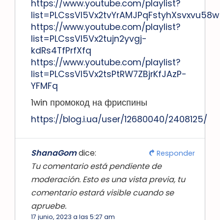
https://www.youtube.com/playlist?
list=PLCssVl5Vx2tvYrAMJPqFstyhXsvxvu58w
https://www.youtube.com/playlist?
list=PLCssVl5Vx2tujn2yvgj-
kdRs4TfPrfXfq
https://www.youtube.com/playlist?
list=PLCssVl5Vx2tsPtRW7ZBjrKfJAzP-
YFMFq
1win промокод на фриспины
https://blog.i.ua/user/12680040/2408125/
ShanaGom
dice:
Responder
Tu comentario está pendiente de
moderación. Esto es una vista previa, tu
comentario estará visible cuando se
apruebe.
17 junio, 2023 a las 5:27 am