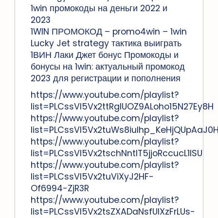
1win промокоды на деньги 2022 и
2023
1WIN ПРОМОКОД – promo4win – 1win
Lucky Jet strategy тактика выиграть
1ВИН Лаки Джет бонус Промокоды и
бонусы на 1win: актуальный промокод
2023 для регистрации и пополнения
https://www.youtube.com/playlist?
list=PLCssVl5Vx2ttRgIUOZ9ALoho15N27Ey8H
https://www.youtube.com/playlist?
list=PLCssVl5Vx2tuWs8iulhp_KeHjQUpAaJ0
https://www.youtube.com/playlist?
list=PLCssVl5Vx2tschNntIT5jjoRccucL1lSU
https://www.youtube.com/playlist?
list=PLCssVl5Vx2tuViXyJ2HF-
Of6994-ZjR3R
https://www.youtube.com/playlist?
list=PLCssVl5Vx2tsZXADaNsfUlXzFrLUs-