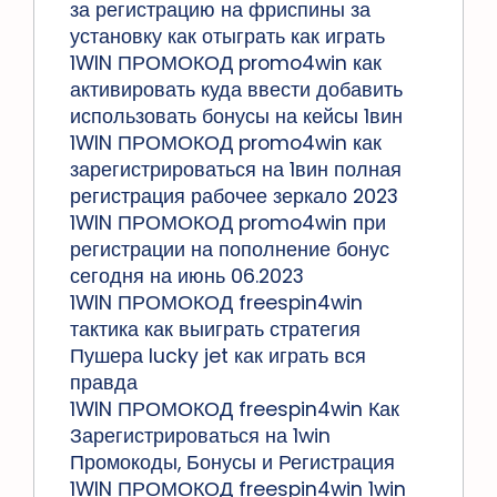
за регистрацию на фриспины за
установку как отыграть как играть
1WIN ПРОМОКОД promo4win как
активировать куда ввести добавить
использовать бонусы на кейсы 1вин
1WIN ПРОМОКОД promo4win как
зарегистрироваться на 1вин полная
регистрация рабочее зеркало 2023
1WIN ПРОМОКОД promo4win при
регистрации на пополнение бонус
сегодня на июнь 06.2023
1WIN ПРОМОКОД freespin4win
тактика как выиграть стратегия
Пушера lucky jet как играть вся
правда
1WIN ПРОМОКОД freespin4win Как
Зарегистрироваться на 1win
Промокоды, Бонусы и Регистрация
1WIN ПРОМОКОД freespin4win 1win