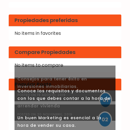
Propiedades preferidas
No items in favorites
Compare Propiedades
No items to compare
Consejos para tener éxito en
Popular Posts
inversiones inmobiliarias.
Conoce los requisitos y documentos
POSTED ON 19 AGOSTO, 2019
con los que debes contar a la hora de
01
arrendar vivienda
POSTED ON 20 NOVIEMBRE, 2019
Un buen Marketing es esencial a la
02
hora de vender su casa.