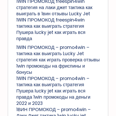
1WIN ПРОМОКОД freespin4win
стратегия на лаки джет тактика как
выиграть в 1вин отзывы Lucky Jet
1WIN ПРОМОКОД freespin4win
тактика как выиграть стратегия
Пушера lucky jet как играть вся
правда
1WIN ПРОМОКОД – promo4win –
тактика как выиграть Lucky Jet
стратегия как играть проверка отзывы
1win промокоды на фриспины и
бонусы
1WIN ПРОМОКОД – promo4win –
тактика как выиграть стратегия
Пушера lucky jet как играть вся
правда 1win промокоды на деньги
2022 и 2023
1ВИН ПРОМОКОД – promo4win –
Лаки Джет тактика 1win lucky jet