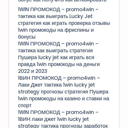
1WIN ПРОМОКОД – promo4win –
тактика как выиграть Lucky Jet
стратегия как играть проверка отзывы
1win промокоды на фриспины и
бонусы
1WIN ПРОМОКОД – promo4win –
тактика как выиграть стратегия
Пушера lucky jet как играть вся
правда 1win промокоды на деньги
2022 и 2023
1ВИН ПРОМОКОД – promo4win –
Лаки Джет тактика 1win lucky jet
strategy прогнозы стратегия Пушера
1win промокоды на казино и ставки на
спорт
1WIN ПРОМОКОД – promo4win –
1ВИН лаки джет 1win lucky jet
strategy тактика прогнозы заработок