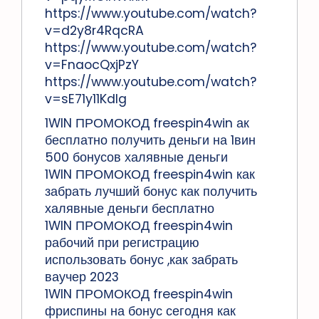
https://www.youtube.com/watch?
v=d2y8r4RqcRA
https://www.youtube.com/watch?
v=FnaocQxjPzY
https://www.youtube.com/watch?
v=sE71y11Kdlg
1WIN ПРОМОКОД freespin4win ак
бесплатно получить деньги на 1вин
500 бонусов халявные деньги
1WIN ПРОМОКОД freespin4win как
забрать лучший бонус как получить
халявные деньги бесплатно
1WIN ПРОМОКОД freespin4win
рабочий при регистрацию
использовать бонус ,как забрать
ваучер 2023
1WIN ПРОМОКОД freespin4win
фриспины на бонус сегодня как