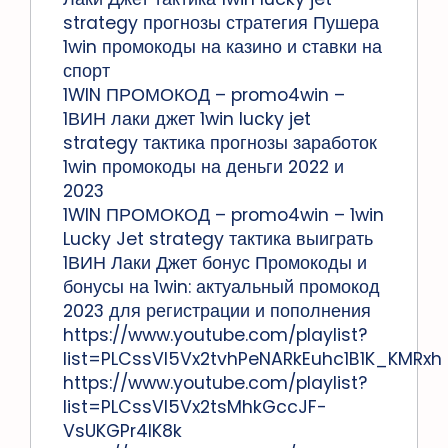
strategy прогнозы стратегия Пушера
1win промокоды на казино и ставки на
спорт
1WIN ПРОМОКОД – promo4win –
1ВИН лаки джет 1win lucky jet
strategy тактика прогнозы заработок
1win промокоды на деньги 2022 и
2023
1WIN ПРОМОКОД – promo4win – 1win
Lucky Jet strategy тактика выиграть
1ВИН Лаки Джет бонус Промокоды и
бонусы на 1win: актуальный промокод
2023 для регистрации и пополнения
https://www.youtube.com/playlist?
list=PLCssVl5Vx2tvhPeNARkEuhc1B1K_KMRxh
https://www.youtube.com/playlist?
list=PLCssVl5Vx2tsMhkGccJF-
VsUKGPr4lK8k