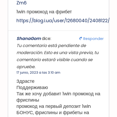
Zm6
1win промокод на фрибет
https://blog.i.ua/user/12680040/2408122/
ShanaGom
dice:
Responder
Tu comentario está pendiente de
moderación. Esto es una vista previa, tu
comentario estará visible cuando se
apruebe.
17 junio, 2023 a las 3:10 am
Здрасте
Поддерживаю
Так же хочу добавит 1win промокод на
фриспины
промокод на первый депозит 1win
БОНУС, фриспины и фрибеты на