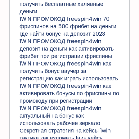
получить бесплатные халявные
деньги
1WIN ПРОМОКОД freespin4win 70
фриспинов на 500 фрибет на деньги
где найти бонус на депозит 2023
1WIN ПРОМОКОД freespin4win
депозит на деньги как активировать
фрибет при регистрации фриспины
1WIN ПРОМОКОД freespin4win как
получить бонус ваучер за
регистрацию как играть использовать
1WIN ПРОМОКОД freespin4win как
активировать бонусы по фриспины по
промокоду при регистрации
1WIN ПРОМОКОД freespin4win
актуальный на бонус как
использовать рабочее зеркало
Секретная стратегия на кейсы 1win
тактика как взломать 1вин кейсы