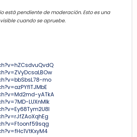
o está pendiente de moderación. Esto es una
 visible cuando se apruebe.
tch?v=hZCsdvuQvdQ
tch?v=ZVyDcsaLBOw
tch?v=bbSbsL78-mo
ch?v=azPYfITJMbE
tch?v=Md2md-yATkA
tch?v=7MD-LUXnMIk
tch?v=Ey68Tym2U8I
ch?v=rJfZAoXqhEg
ch?v=Ftoonf59sqg
ch?v=fHc1VtKxyM4