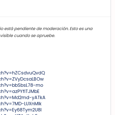
o está pendiente de moderación. Esto es una
 visible cuando se apruebe.
tch?v=hZCsdvuQvdQ
tch?v=ZVyDcsaLBOw
tch?v=bbSbsL78-mo
ch?v=azPYfITJMbE
tch?v=Md2md-yATkA
tch?v=7MD-LUXnMIk
tch?v=Ey68Tym2U8I