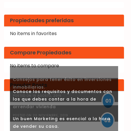
Propiedades preferidas
No items in favorites
Compare Propiedades
No items to compare
Consejos para tener éxito en inversiones
Popular Posts
inmobiliarias.
Conoce los requisitos y documentos con
POSTED ON 19 AGOSTO, 2019
los que debes contar a la hora de
01
arrendar vivienda
POSTED ON 20 NOVIEMBRE, 2019
Un buen Marketing es esencial a la hora
02
de vender su casa.