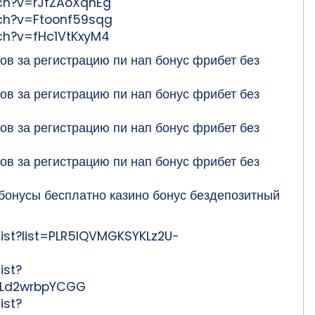
ch?v=rJfZAoXqhEg
ch?v=Ftoonf59sqg
ch?v=fHc1VtKxyM4
ов за регистрацию пи нап бонус фрибет без
ов за регистрацию пи нап бонус фрибет без
ов за регистрацию пи нап бонус фрибет без
ов за регистрацию пи нап бонус фрибет без
 бонусы бесплатно казино бонус бездепозитный
list?list=PLR5lQVMGKSYKLz2U-
ist?
ssLd2wrbpYCGG
ist?