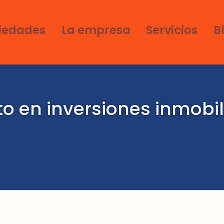
iedades
La empresa
Servicios
B
o en inversiones inmobil