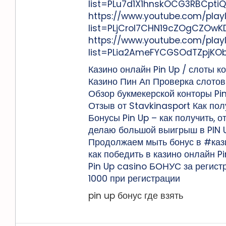
list=PLu7d1X1hnskOCG3RBCpti
https://www.youtube.com/playl
list=PLjCroI7CHN19cZOgCZOw
https://www.youtube.com/playl
list=PLia2AmeFYCGSOdTZpjKO
Казино онлайн Pin Up / слоты 
Казино Пин Ап Проверка слото
Обзор букмекерской конторы Pin 
Отзыв от Stavkinasport Как пол
Бонусы Pin Up – как получить, 
делаю большой выигрыш в PIN U
Продолжаем мыть бонус в #кази
как победить в казино онлайн Pi
Pin Up casino БОНУС за регист
1000 при регистрации
pin up бонус где взять