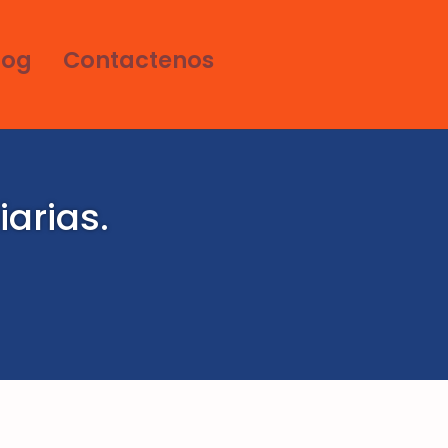
log
Contactenos
iarias.