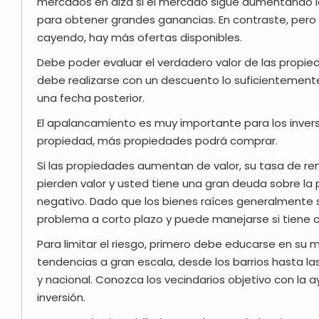
mercados en alza si el mercado sigue aumentando l
para obtener grandes ganancias. En contraste, pero
cayendo, hay más ofertas disponibles.
Debe poder evaluar el verdadero valor de las propi
debe realizarse con un descuento lo suficientement
una fecha posterior.
El apalancamiento es muy importante para los inve
propiedad, más propiedades podrá comprar.
Si las propiedades aumentan de valor, su tasa de r
pierden valor y usted tiene una gran deuda sobre la 
negativo. Dado que los bienes raíces generalmente son
problema a corto plazo y puede manejarse si tiene o
Para limitar el riesgo, primero debe educarse en su 
tendencias a gran escala, desde los barrios hasta l
y nacional. Conozca los vecindarios objetivo con la 
inversión.