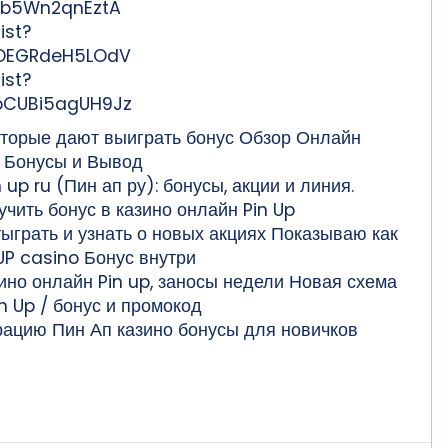
Qb5Wn2qnEztA
ist?
KDEGRdeH5LOdV
ist?
bCUBi5agUH9Jz
которые дают выиграть бонус Обзор Онлайн
в Бонусы и Вывод
up ru (Пин ап ру): бонусы, акции и линия.
учить бонус в казино онлайн Pin Up
отыграть и узнать о новых акциях Показываю как
P casino Бонус внутри
но онлайн Pin up, заносы недели Новая схема
n Up / бонус и промокод
рацию Пин Ап казино бонусы для новичков