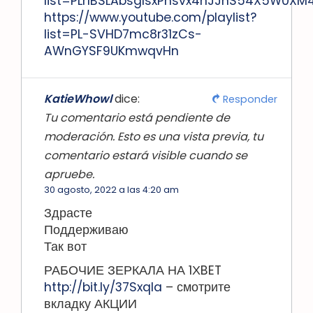
list=PLr1BSLAbsglsxPhsvx4nJJnS54X5W0XM
https://www.youtube.com/playlist?
list=PL-SVHD7mc8r31zCs-
AWnGYSF9UKmwqvHn
KatieWhowl
dice:
Responder
Tu comentario está pendiente de
moderación. Esto es una vista previa, tu
comentario estará visible cuando se
apruebe.
30 agosto, 2022 a las 4:20 am
Здрасте
Поддерживаю
Так вот
РАБОЧИЕ ЗЕРКАЛА НА 1ХBET
http://bit.ly/37SxqIa
– смотрите
вкладку АКЦИИ