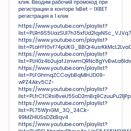
клик. Вводим рабочий промокод при
регистрации в конторе 1xBet – 1XBET
регистрация в 1 клик
https://www.youtube.com/playlist?
list=PLRn9S5UazSUI7h35xfUd2IqxNSc_VJVq
https://www.youtube.com/playlist?
list=PLaHYt0vf74pUKG_BBQr4usrKkMcL2Lva
https://www.youtube.com/playlist?
list=PLH0z4b2ujafJznwmQRNc8gYvBwLa6Id
https://www.youtube.com/playlist?
list=PLFGhmqZCCaybBqMlHJD09-
wPZ4Akv5CZ-
https://www.youtube.com/playlist?
list=PLfrCtCRsi8veU5SoD2mBq9CzuuPu21jPp
https://www.youtube.com/playlist?
list=PL75WjnGM_3Q_24Ck-
99MZHIUSsDZkBqv4
https://www.youtube.com/playlist?