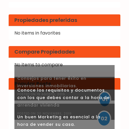
Propiedades preferidas
No items in favorites
Compare Propiedades
No items to compare
Consejos para tener éxito en
Popular Posts
inversiones inmobiliarias.
Conoce los requisitos y documentos
POSTED ON 19 AGOSTO, 2019
con los que debes contar a la hora de
01
arrendar vivienda
POSTED ON 20 NOVIEMBRE, 2019
Un buen Marketing es esencial a la
02
hora de vender su casa.