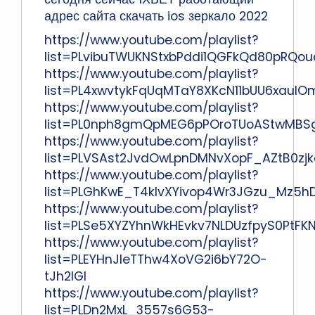
адрес сайта скачать ios зеркало 2022
https://www.youtube.com/playlist?
list=PLvibuTWUKNStxbPddi1QGFkQd80pRQou
https://www.youtube.com/playlist?
list=PL4xwvtykFqUqMTaY8XKcN11bUU6xaulO
https://www.youtube.com/playlist?
list=PL0nph8gmQpMEG6pPOroTUoAStwMBS
https://www.youtube.com/playlist?
list=PLVSAst2JvdOwLpnDMNvXopF_AZtB0zjk
https://www.youtube.com/playlist?
list=PLGhKwE_T4klvXYivop4Wr3JGzu_Mz5hD
https://www.youtube.com/playlist?
list=PLSe5XYZYhnWkHEvkv7NLDUzfpyS0PtFK
https://www.youtube.com/playlist?
list=PLEYHnJIeTThw4XoVG2i6bY72O-
tJh2lGI
https://www.youtube.com/playlist?
list=PLDn2MxL_3557s6G53-