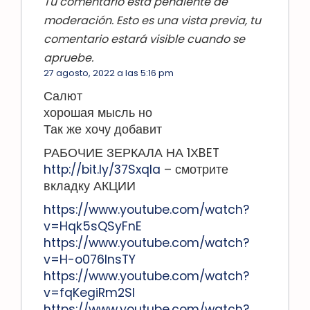
Tu comentario está pendiente de
moderación. Esto es una vista previa, tu
comentario estará visible cuando se
apruebe.
27 agosto, 2022 a las 5:16 pm
Салют
хорошая мысль но
Так же хочу добавит
РАБОЧИЕ ЗЕРКАЛА НА 1ХBET
http://bit.ly/37SxqIa
– смотрите
вкладку АКЦИИ
https://www.youtube.com/watch?
v=Hqk5sQSyFnE
https://www.youtube.com/watch?
v=H-o076lnsTY
https://www.youtube.com/watch?
v=fqKegiRm2SI
https://www.youtube.com/watch?