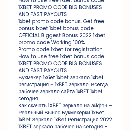
How to use free 1xbet bonus code
1XBET PROMO CODE BIG BONUSES
AND FAST PAYOUTS
1xbet promo code bonus. Get free
bonus 1xbet 1xbet bonus code
OFFICIAL Biggest Bonus 2022 1xbet
promo code Working 100%
Promo code 1xbet for registration
How to use free 1xbet bonus code
1XBET PROMO CODE BIG BONUSES
AND FAST PAYOUTS
Букмекер 1хбет 1xbet зеркало 1xbet
регистрация – 1xBET зеркало. Всегда
рабочее зеркало сайта 1xBET 1xbet
сегодня
Как скачать 1XBET зеркало на айфон –
Реальный Вынос Букмекерки 1хБет
1xBet Зеркало 1xBet Регистрация 2022
1XBET зеркало рабочее на сегодня –