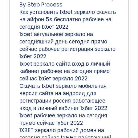
By Step Process
Как установить 1xbet зеркало скачать
на айфон 5s бесплатно рабочее на
сегодня 1хбет 2022
1xbet актуальное зеркало на
сегодняшний день сегодня прямо
сейчас рабочее регистрация зеркало
1хбет 2022
1xbet зеркало сайта вход в личный
кабинет рабочее на сегодня прямо
сейчас 1хбет зеркало 2022
Скачать 1xbet зеркало мобильная
версия сайта на андроид для
регистрации россия работающее
вход в личный кабинет 1хбет 2022
1xbet рабочее зеркало на сегодня
прямо сейчас 1хбет 2022
1XBET зеркало рабочий домен на
сегодня сейчас 1ХБЕТ работающий