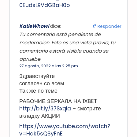
0EudsLRVdGBaH0o
KatieWhowl
dice:
Responder
Tu comentario está pendiente de
moderación. Esto es una vista previa, tu
comentario estará visible cuando se
apruebe.
27 agosto, 2022 a las 2:25 pm
Здравствуйте
согласен со всем
Так же по теме
РАБОЧИЕ ЗЕРКАЛА НА 1ХBET
http://bit.ly/37SxqIa
– смотрите
вкладку АКЦИИ
https://www.youtube.com/watch?
v=Hqk5sQSyFnE