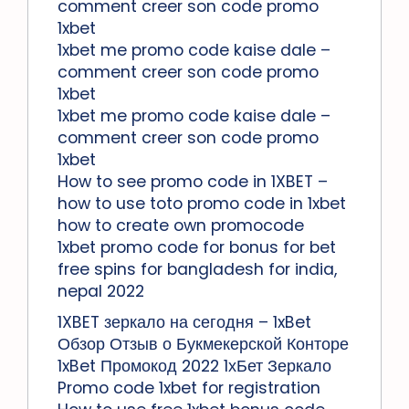
comment creer son code promo
1xbet
1xbet me promo code kaise dale –
comment creer son code promo
1xbet
1xbet me promo code kaise dale –
comment creer son code promo
1xbet
How to see promo code in 1XBET –
how to use toto promo code in 1xbet
how to create own promocode
1xbet promo code for bonus for bet
free spins for bangladesh for india,
nepal 2022
1XBET зеркало на сегодня – 1xBet
Обзор Отзыв о Букмекерской Конторе
1xBet Промокод 2022 1хБет Зеркало
Promo code 1xbet for registration