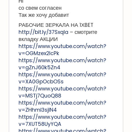
Hi
со свем согласен
Так же хочу добавит
РАБОЧИЕ ЗЕРКАЛА НА 1ХBET
http://bit.ly/37SxqIa
– смотрите
вкладку АКЦИИ
https://www.youtube.com/watch?
v=OGMzex2lcPk
https://www.youtube.com/watch?
v=gZnJ60k5Zn4
https://www.youtube.com/watch?
v=XA0GpOcbOSs
https://www.youtube.com/watch?
v=MSTj7QuoQ88
https://www.youtube.com/watch?
v=ZHhmI3sjIN4
https://www.youtube.com/watch?
v=7XUT58UyYQA
https://www.youtube.com/watch?