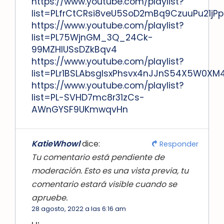
https://www.youtube.com/playlist?
list=PLfrCtCRsi8veU5SoD2mBq9CzuuPu21jPp
https://www.youtube.com/playlist?
list=PL75WjnGM_3Q_24Ck-
99MZHIUSsDZkBqv4
https://www.youtube.com/playlist?
list=PLr1BSLAbsglsxPhsvx4nJJnS54X5W0XM
https://www.youtube.com/playlist?
list=PL-SVHD7mc8r31zCs-
AWnGYSF9UKmwqvHn
KatieWhowl
dice:
Responder
Tu comentario está pendiente de
moderación. Esto es una vista previa, tu
comentario estará visible cuando se
apruebe.
28 agosto, 2022 a las 6:16 am