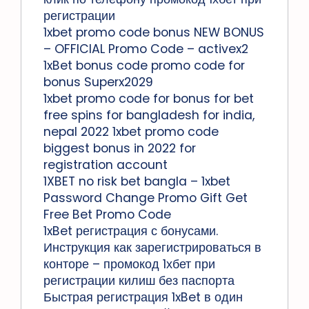
регистрации
1xbet promo code bonus NEW BONUS
– OFFICIAL Promo Code – activex2
1xBet bonus code promo code for
bonus Superx2029
1xbet promo code for bonus for bet
free spins for bangladesh for india,
nepal 2022 1xbet promo code
biggest bonus in 2022 for
registration account
1XBET no risk bet bangla – 1xbet
Password Change Promo Gift Get
Free Bet Promo Code
1xBet регистрация с бонусами.
Инструкция как зарегистрироваться в
конторе – промокод 1хбет при
регистрации килиш без паспорта
Быстрая регистрация 1xBet в один