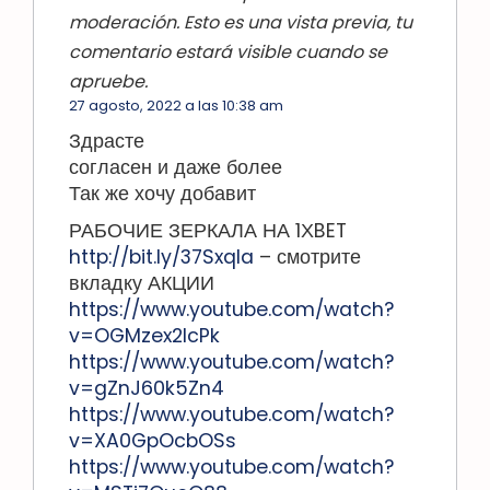
moderación. Esto es una vista previa, tu
comentario estará visible cuando se
apruebe.
27 agosto, 2022 a las 10:38 am
Здрасте
согласен и даже более
Так же хочу добавит
РАБОЧИЕ ЗЕРКАЛА НА 1ХBET
http://bit.ly/37SxqIa
– смотрите
вкладку АКЦИИ
https://www.youtube.com/watch?
v=OGMzex2lcPk
https://www.youtube.com/watch?
v=gZnJ60k5Zn4
https://www.youtube.com/watch?
v=XA0GpOcbOSs
https://www.youtube.com/watch?