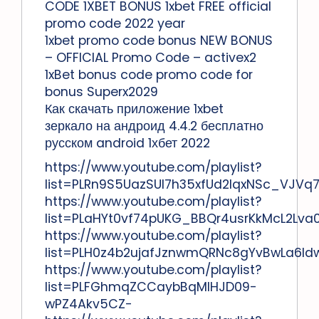
CODE 1XBET BONUS 1xbet FREE official
promo code 2022 year
1xbet promo code bonus NEW BONUS
– OFFICIAL Promo Code – activex2
1xBet bonus code promo code for
bonus Superx2029
Как скачать приложение 1xbet
зеркало на андроид 4.4.2 бесплатно
русском android 1хбет 2022
https://www.youtube.com/playlist?
list=PLRn9S5UazSUI7h35xfUd2IqxNSc_VJVq
https://www.youtube.com/playlist?
list=PLaHYt0vf74pUKG_BBQr4usrKkMcL2Lva
https://www.youtube.com/playlist?
list=PLH0z4b2ujafJznwmQRNc8gYvBwLa6Id
https://www.youtube.com/playlist?
list=PLFGhmqZCCaybBqMlHJD09-
wPZ4Akv5CZ-