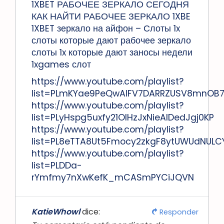
1XBET РАБОЧЕЕ ЗЕРКАЛО СЕГОДНЯ
КАК НАЙТИ РАБОЧЕЕ ЗЕРКАЛО 1XBE
1XBET зеркало на айфон – Слоты 1x
слоты которые дают рабочее зеркало
слоты 1x которые дают заносы недели
1xgames слот
https://www.youtube.com/playlist?
list=PLmKYae9PeQwAlFV7DARRZUSV8mnOB
https://www.youtube.com/playlist?
list=PLyHspg5uxfy21OlHzJxNieAlDedJgj0KP
https://www.youtube.com/playlist?
list=PL8eTTA8Ut5Fmocy2zkgF8ytUWUdNULCY
https://www.youtube.com/playlist?
list=PLDDa-
rYmfmy7nXwKefK_mCASmPYCiJQVN
KatieWhowl
dice:
Responder