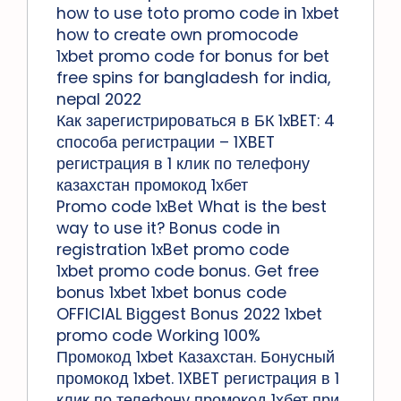
how to use toto promo code in 1xbet
how to create own promocode
1xbet promo code for bonus for bet
free spins for bangladesh for india,
nepal 2022
Как зарегистрироваться в БК 1xBET: 4
способа регистрации – 1XBET
регистрация в 1 клик по телефону
казахстан промокод 1хбет
Promo code 1xBet What is the best
way to use it? Bonus code in
registration 1xBet promo code
1xbet promo code bonus. Get free
bonus 1xbet 1xbet bonus code
OFFICIAL Biggest Bonus 2022 1xbet
promo code Working 100%
Промокод 1xbet Казахстан. Бонусный
промокод 1xbet. 1XBET регистрация в 1
клик по телефону промокод 1хбет при