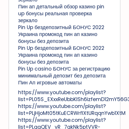
Пин ап детальный обзор казино pin
up бонусы реальная проверка
зеркало
Pin Up бездепозитный БОНУС 2022
Украина промокод пин ап казино
бонусы без депозита
Pin Up бездепозитный БОНУС 2022
Украина промокод пин ап казино
бонусы без депозита
Pin Up casino БОНУС за регистрацию
минимальный депозит без депозита
Пин Ап игровые автоматы
https://www.youtube.com/playlist?
list=PL05S_EXxxReUbbKlSh6izfemD12mY56G
https://www.youtube.com/playlist?
list=PLjHjoMt05tKuECRWrflXtURqqnYwb1XtM
https://www.youtube.com/playlist?
list=PLqgQEV_vR_7qkNk5ptVVR-