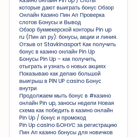
Казино онлайн Pin Up / слоты
которые дают выиграть бонус Обзор
Онлайн Казино Пин Ап Проверка
слотов Бонусы и Вывод
Обзор букмекерской конторы Pin up
ru (Пин ап ру): бонусы, акции и линия.
Отзыв от Stavkinasport Как получить
бонус в казино онлайн Pin Up
Бонусы Pin Up – как получить,
отыграть и узнать о новых акциях
Показываю как делаю большой
выигрыш в PIN UP casino Бонус
внутри
Продолжаем мыть бонус в #казино
онлайн Pin up, заносы недели Новая
схема как победить в казино онлайн
Pin Up / бонус и промокод
Pin Up casino БОНУС за регистрацию
Пин Ап казино бонусы для новичков