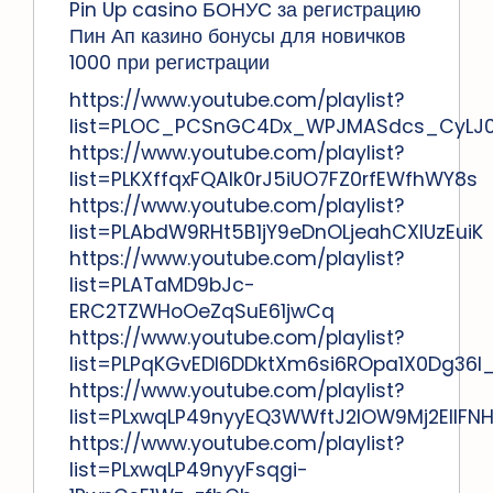
Pin Up casino БОНУС за регистрацию
Пин Ап казино бонусы для новичков
1000 при регистрации
https://www.youtube.com/playlist?
list=PLOC_PCSnGC4Dx_WPJMASdcs_CyLJ0
https://www.youtube.com/playlist?
list=PLKXffqxFQAIk0rJ5iUO7FZ0rfEWfhWY8s
https://www.youtube.com/playlist?
list=PLAbdW9RHt5B1jY9eDnOLjeahCXlUzEuiK
https://www.youtube.com/playlist?
list=PLATaMD9bJc-
ERC2TZWHoOeZqSuE61jwCq
https://www.youtube.com/playlist?
list=PLPqKGvEDI6DDktXm6si6ROpa1X0Dg36I
https://www.youtube.com/playlist?
list=PLxwqLP49nyyEQ3WWftJ2lOW9Mj2EIIFN
https://www.youtube.com/playlist?
list=PLxwqLP49nyyFsqgi-