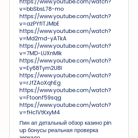
https://www.youtube.com/watch?
v=bbSbsL78-mo
https://www.youtube.com/watch?
v=azPYfITJMbE
https://www.youtube.com/watch?
v=Md2md-yATkA
https://www.youtube.com/watch?
v=7MD-LUXnMIk
https://www.youtube.com/watch?
v=Ey68Tym2U8I
https://www.youtube.com/watch?
v=rJfZAoXqhEg
https://www.youtube.com/watch?
v=Ftoonf59sqg
https://www.youtube.com/watch?
v=fHc1VtKxyM4
Пин ап детальный обзор казино pin
up бонусы реальная проверка
зеркало