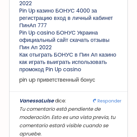
2022
Pin Up казино БОНУС 4000 за
регистрацию вход в личный кабинет
ПинАп 777
Pin Up casino БОНУС Украина
официальный сайт скачать отзывы
Пин Ап 2022
Как отыграть БОНУС в Пин Ап казино
как играть выиграть использовать
промокод Pin Up casino
pin up приветственный бонус
VanessaLulse
dice:
Responder
Tu comentario está pendiente de
moderación. Esto es una vista previa, tu
comentario estará visible cuando se
apruebe.