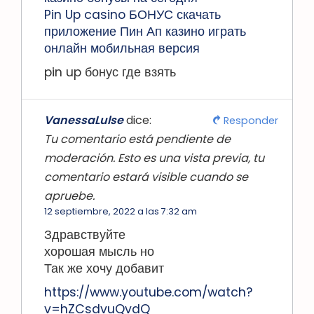
Pin Up casino БОНУС скачать
приложение Пин Ап казино играть
онлайн мобильная версия
pin up бонус где взять
VanessaLulse
dice:
Responder
Tu comentario está pendiente de
moderación. Esto es una vista previa, tu
comentario estará visible cuando se
apruebe.
12 septiembre, 2022 a las 7:32 am
Здравствуйте
хорошая мысль но
Так же хочу добавит
https://www.youtube.com/watch?
v=hZCsdvuQvdQ