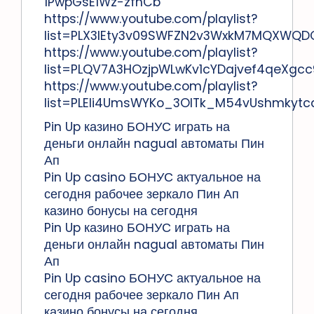
1PwpGsE1Wz-zfhCb
https://www.youtube.com/playlist?
list=PLX3IEty3v09SWFZN2v3WxkM7MQXWQD
https://www.youtube.com/playlist?
list=PLQV7A3HOzjpWLwKv1cYDajvef4qeXgcc
https://www.youtube.com/playlist?
list=PLEli4UmsWYKo_3OlTk_M54vUshmkyt
Pin Up казино БОНУС играть на
деньги онлайн nagual автоматы Пин
Ап
Pin Up casino БОНУС актуальное на
сегодня рабочее зеркало Пин Ап
казино бонусы на сегодня
Pin Up казино БОНУС играть на
деньги онлайн nagual автоматы Пин
Ап
Pin Up casino БОНУС актуальное на
сегодня рабочее зеркало Пин Ап
казино бонусы на сегодня