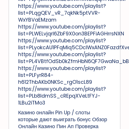
https://www.youtube.com/playlist?
list=PLqgQEV_vR_7qkNk5ptVVR-
WxYBVaEMzam
https://www.youtube.com/playlist?
list=PLWELvjqrl6ZbF9X0on3BEPFiAGHrrsNXN
https://www.youtube.com/playlist?
list=PLyokcAU1PFqMiq5CDclWxANZ0FazdfXv
https://www.youtube.com/playlist?
list=PL4VBtfOdSb0kZfmHbN6QF7GwaNa_bB
https://www.youtube.com/playlist?
list=PLFyrR84-
h612ThbAKb0NKSc_rgO1scL89
https://www.youtube.com/playlist?
list=PLb8IdmSS_cREpqXVeLtFYJ-
1LBu2iTMo3
Казино онлайн Pin Up / слоты
которые дают выиграть бонус Обзор
Онлайн Казино Пин Ап Проверка