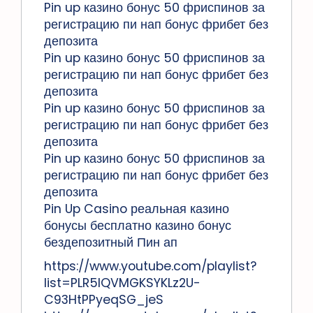
Pin up казино бонус 50 фриспинов за
регистрацию пи нап бонус фрибет без
депозита
Pin up казино бонус 50 фриспинов за
регистрацию пи нап бонус фрибет без
депозита
Pin up казино бонус 50 фриспинов за
регистрацию пи нап бонус фрибет без
депозита
Pin up казино бонус 50 фриспинов за
регистрацию пи нап бонус фрибет без
депозита
Pin Up Casino реальная казино
бонусы бесплатно казино бонус
бездепозитный Пин ап
https://www.youtube.com/playlist?
list=PLR5lQVMGKSYKLz2U-
C93HtPPyeqSG_jeS