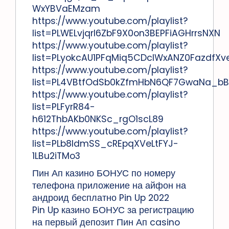
WxYBVaEMzam
https://www.youtube.com/playlist?
list=PLWELvjqrl6ZbF9X0on3BEPFiAGHrrsNXN
https://www.youtube.com/playlist?
list=PLyokcAU1PFqMiq5CDclWxANZ0FazdfXv
https://www.youtube.com/playlist?
list=PL4VBtfOdSb0kZfmHbN6QF7GwaNa_bB
https://www.youtube.com/playlist?
list=PLFyrR84-
h612ThbAKb0NKSc_rgO1scL89
https://www.youtube.com/playlist?
list=PLb8IdmSS_cREpqXVeLtFYJ-
1LBu2iTMo3
Пин Ап казино БОНУС по номеру
телефона приложение на айфон на
андроид бесплатно Pin Up 2022
Pin Up казино БОНУС за регистрацию
на первый депозит Пин Ап casino