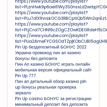
https://www.youtube.com/playlist?
list=PLznHwk9p6aelt1Wy3S0nssLd2wrbpYCG
https://www.youtube.com/playlist?
list=PLu7d1X1hnskOCG3RBCptiQb5Wn2qnEzt
https://www.youtube.com/playlist?
list=PLjCroI7CHN19cZOgCZOwKDEGRdeH5LO
https://www.youtube.com/playlist?
list=PLia2AmeFYCGSOdTZpjKObCUBi5agUH9
Pin Up бездепозитный БОНУС 2022
Украина промокод пин ап казино
бонусы без депозита
Пин Ап казино БОНУС играть онлайн
мобильная версия официальный сайт
Pin Up 777
Пин ап детальный обзор казино pin
up бонусы реальная проверка
зеркало
Pin Up casino БОНУС за регистрацию
минимальный депозит без депозита