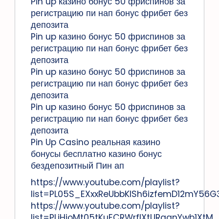
Pin up казино бонус 50 фриспинов за
регистрацию пи нап бонус фрибет без
депозита
Pin up казино бонус 50 фриспинов за
регистрацию пи нап бонус фрибет без
депозита
Pin up казино бонус 50 фриспинов за
регистрацию пи нап бонус фрибет без
депозита
Pin up казино бонус 50 фриспинов за
регистрацию пи нап бонус фрибет без
депозита
Pin Up Casino реальная казино
бонусы бесплатно казино бонус
бездепозитный Пин ап
https://www.youtube.com/playlist?
list=PL05S_EXxxReUbbKlSh6izfemD12mY56G
https://www.youtube.com/playlist?
list=PLjHjoMt05tKuECRWrflXtURqqnYwb1XtM