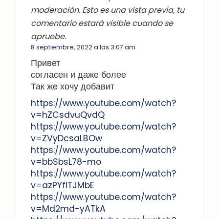
moderación. Esto es una vista previa, tu
comentario estará visible cuando se
apruebe.
8 septiembre, 2022 a las 3:07 am
Привет
согласен и даже более
Так же хочу добавит
https://www.youtube.com/watch?
v=hZCsdvuQvdQ
https://www.youtube.com/watch?
v=ZVyDcsaLBOw
https://www.youtube.com/watch?
v=bbSbsL78-mo
https://www.youtube.com/watch?
v=azPYfITJMbE
https://www.youtube.com/watch?
v=Md2md-yATkA