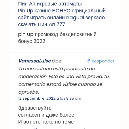
Пин Ап игровые автоматы
Pin Up казино БОНУС официальный
сайт играть онлайн nagual зеркало
скачать Пин Ап 777
pin up промокод бездепозитный
бонус 2022
VanessaLulse
dice:
Responder
Tu comentario está pendiente de
moderación. Esto es una vista previa, tu
comentario estará visible cuando se
apruebe.
12 septiembre, 2022 a las 8:35 am
Здравствуйте
согласен и даже более
И вот это тоже по теме