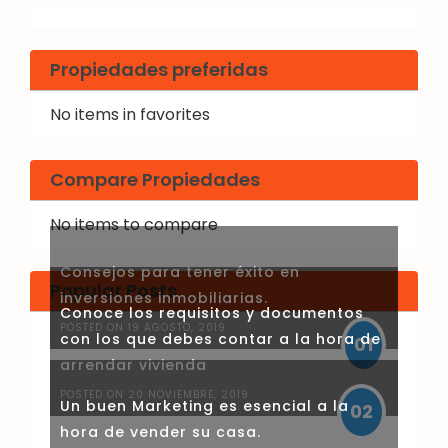
Propiedades preferidas
No items in favorites
Compare Propiedades
No items to compare
Consejos para tener éxito en
Popular Posts
inversiones inmobiliarias.
Conoce los requisitos y documentos
POSTED ON 19 AGOSTO, 2019
con los que debes contar a la hora de
01
arrendar vivienda
POSTED ON 20 NOVIEMBRE, 2019
Un buen Marketing es esencial a la
02
hora de vender su casa.