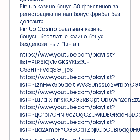
Pin up казино бонус 50 фриспинов за
регистрацию пи нап бонус фрибет без
депозита
Pin Up Casino реальная казино
бонусы бесплатно казино бонус
бездепозитный Пин ап
https://www.youtube.com/playlist?
list=PLR5lQVMGKSYKLz2U-
C93HtPPyeqSG_jeS
https://www.youtube.com/playlist?
list=PLznHwk9p6aelt1Wy3S0nssLd2wrbpYCG
https://www.youtube.com/playlist?
list=PLu7d1X1hnskOCG3RBCptiQb5Wn2qnEzt
https://www.youtube.com/playlist?
list=PLjCroI7CHN19cZOgCZOwKDEGRdeH5LO
https://www.youtube.com/playlist?
list=PLia2AmeFYCGSOdTZpjKObCUBi5agUH9