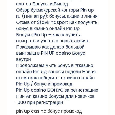
слотов Бонусы и Вывод
Обзор букмекерской конторы Pin up
ru (Пин ап ру): бонусы, акции и линия.
Отзыв от Stavkinasport Как получить
бонус в казино онлайн Pin Up
Бонусы Pin Up – как получить,
отыграть и узнать о новых акциях
Показываю как делаю большой
выигрыш в PIN UP casino Бонус
внутри
Продолжаем мыть бонус в #казино
онлайн Pin up, заносы недели Новая
схема как победить в казино онлайн
Pin Up / бонус и промокод
Pin Up casino БОНУС за регистрацию
Пин Ап казино бонусы для новичков
1000 при регистрации
pin up casino бонус промокод