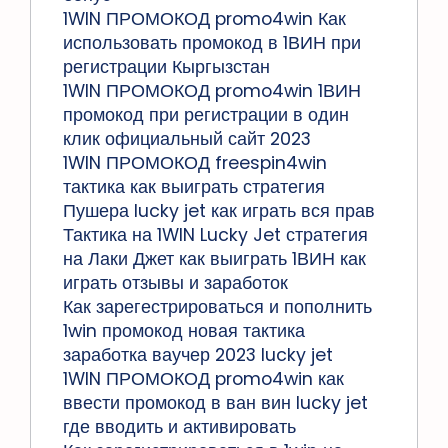
1WIN ПРОМОКОД promo4win Как
использовать промокод в 1ВИН при
регистрации Кыргызстан
1WIN ПРОМОКОД promo4win 1ВИН
промокод при регистрации в один
клик официальный сайт 2023
1WIN ПРОМОКОД freespin4win
тактика как выиграть стратегия
Пушера lucky jet как играть вся прав
Тактика на 1WIN Lucky Jet стратегия
на Лаки Джет как выиграть 1ВИН как
играть отзывы и заработок
Как зарегестрироваться и пополнить
1win промокод новая тактика
заработка ваучер 2023 lucky jet
1WIN ПРОМОКОД promo4win как
ввести промокод в ван вин lucky jet
где вводить и активировать