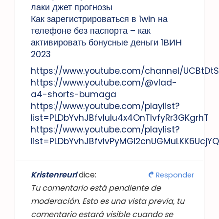
лаки джет прогнозы
Как зарегистрироваться в 1win на
телефоне без паспорта – как
активировать бонусные деньги 1ВИН
2023
https://www.youtube.com/channel/UCBtDtS
https://www.youtube.com/@vlad-
a4-shorts-bumaga
https://www.youtube.com/playlist?
list=PLDbYvhJBfvIulu4x4OnTIvfyRr3GKgrhT
https://www.youtube.com/playlist?
list=PLDbYvhJBfvIvPyMGi2cnUGMuLKK6UcjYQ
Kristenreurl
dice:
Responder
Tu comentario está pendiente de
moderación. Esto es una vista previa, tu
comentario estará visible cuando se