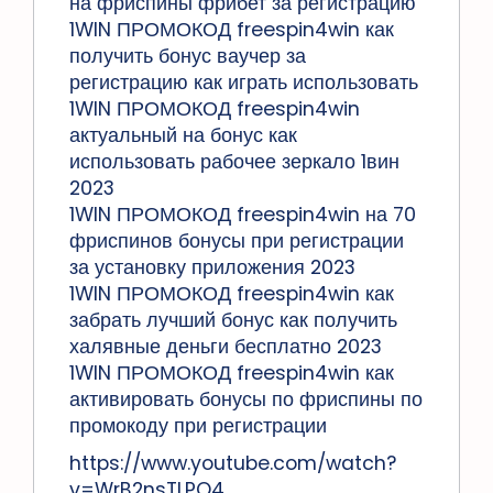
на фриспины фрибет за регистрацию
1WIN ПРОМОКОД freespin4win как
получить бонус ваучер за
регистрацию как играть использовать
1WIN ПРОМОКОД freespin4win
актуальный на бонус как
использовать рабочее зеркало 1вин
2023
1WIN ПРОМОКОД freespin4win на 70
фриспинов бонусы при регистрации
за установку приложения 2023
1WIN ПРОМОКОД freespin4win как
забрать лучший бонус как получить
халявные деньги бесплатно 2023
1WIN ПРОМОКОД freespin4win как
активировать бонусы по фриспины по
промокоду при регистрации
https://www.youtube.com/watch?
v=WrB2nsTLPO4