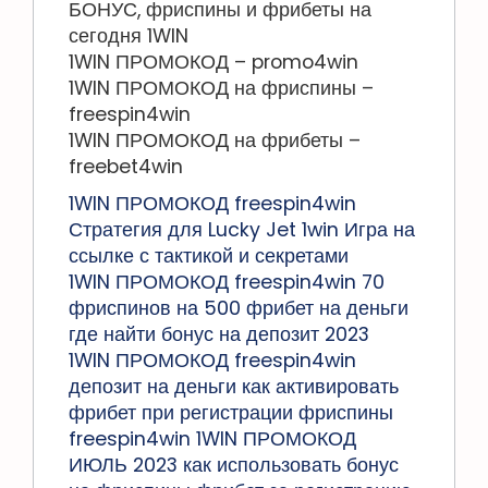
БОНУС, фриспины и фрибеты на
сегодня 1WIN
1WIN ПРОМОКОД – promo4win
1WIN ПРОМОКОД на фриспины –
freespin4win
1WIN ПРОМОКОД на фрибеты –
freebet4win
1WIN ПРОМОКОД freespin4win
Стратегия для Lucky Jet 1win Игра на
ссылке с тактикой и секретами
1WIN ПРОМОКОД freespin4win 70
фриспинов на 500 фрибет на деньги
где найти бонус на депозит 2023
1WIN ПРОМОКОД freespin4win
депозит на деньги как активировать
фрибет при регистрации фриспины
freespin4win 1WIN ПРОМОКОД
ИЮЛЬ 2023 как использовать бонус