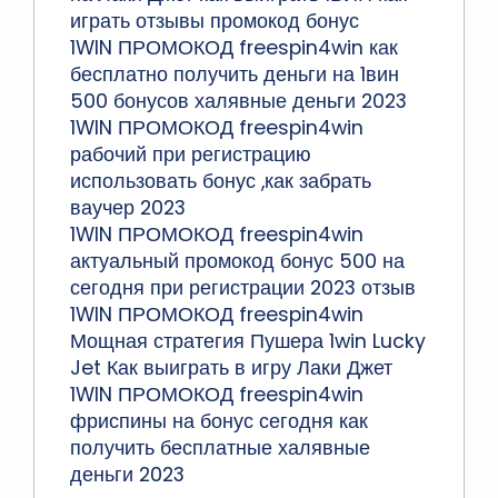
играть отзывы промокод бонус
1WIN ПРОМОКОД freespin4win как
бесплатно получить деньги на 1вин
500 бонусов халявные деньги 2023
1WIN ПРОМОКОД freespin4win
рабочий при регистрацию
использовать бонус ,как забрать
ваучер 2023
1WIN ПРОМОКОД freespin4win
актуальный промокод бонус 500 на
сегодня при регистрации 2023 отзыв
1WIN ПРОМОКОД freespin4win
Мощная стратегия Пушера 1win Lucky
Jet Как выиграть в игру Лаки Джет
1WIN ПРОМОКОД freespin4win
фриспины на бонус сегодня как
получить бесплатные халявные
деньги 2023