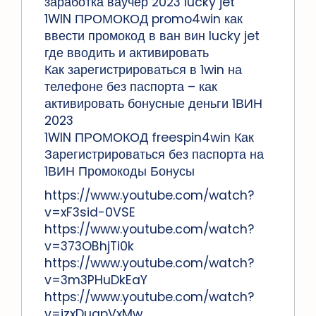
заработка ваучер 2023 lucky jet
1WIN ПРОМОКОД promo4win как
ввести промокод в ван вин lucky jet
где вводить и активировать
Как зарегистрироваться в 1win на
телефоне без паспорта – как
активировать бонусные деньги 1ВИН
2023
1WIN ПРОМОКОД freespin4win Как
Зарегистрироваться без паспорта на
1ВИН Промокоды Бонусы
https://www.youtube.com/watch?
v=xF3sid-0VSE
https://www.youtube.com/watch?
v=373OBhjTi0k
https://www.youtube.com/watch?
v=3m3PHuDkEaY
https://www.youtube.com/watch?
v=izxDugpVxMw