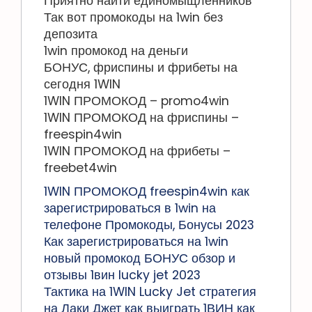
Приятно найти единомыщленников
Так вот промокоды на 1win без
депозита
1win промокод на деньги
БОНУС, фриспины и фрибеты на
сегодня 1WIN
1WIN ПРОМОКОД – promo4win
1WIN ПРОМОКОД на фриспины –
freespin4win
1WIN ПРОМОКОД на фрибеты –
freebet4win
1WIN ПРОМОКОД freespin4win как
зарегистрироваться в 1win на
телефоне Промокоды, Бонусы 2023
Как зарегистрироваться на 1win
новый промокод БОНУС обзор и
отзывы 1вин lucky jet 2023
Тактика на 1WIN Lucky Jet стратегия
на Лаки Джет как выиграть 1ВИН как