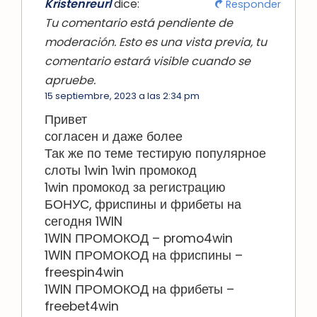
Kristenreurl
dice:
Responder
Tu comentario está pendiente de
moderación. Esto es una vista previa, tu
comentario estará visible cuando se
apruebe.
15 septiembre, 2023 a las 2:34 pm
Привет
согласен и даже более
Так же по теме тестирую популярное
слоты 1win 1win промокод
1win промокод за регистрацию
БОНУС, фриспины и фрибеты на
сегодня 1WIN
1WIN ПРОМОКОД – promo4win
1WIN ПРОМОКОД на фриспины –
freespin4win
1WIN ПРОМОКОД на фрибеты –
freebet4win