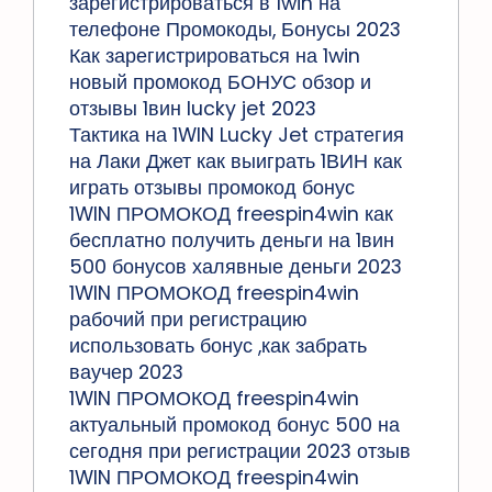
зарегистрироваться в 1win на
телефоне Промокоды, Бонусы 2023
Как зарегистрироваться на 1win
новый промокод БОНУС обзор и
отзывы 1вин lucky jet 2023
Тактика на 1WIN Lucky Jet стратегия
на Лаки Джет как выиграть 1ВИН как
играть отзывы промокод бонус
1WIN ПРОМОКОД freespin4win как
бесплатно получить деньги на 1вин
500 бонусов халявные деньги 2023
1WIN ПРОМОКОД freespin4win
рабочий при регистрацию
использовать бонус ,как забрать
ваучер 2023
1WIN ПРОМОКОД freespin4win
актуальный промокод бонус 500 на
сегодня при регистрации 2023 отзыв
1WIN ПРОМОКОД freespin4win