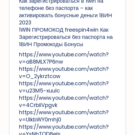
Как зарегистрироваться в 1win на
телефоне без паспорта – как
активировать бонусные деньги 1ВИН
2023
1WIN ПРОМОКОД freespin4win Как
Зарегистрироваться без паспорта на
1ВИН Промокоды Бонусы
https://www.youtube.com/watch?
v=aB8MLX7P6nw
https://www.youtube.com/watch?
v=O_2ykrztcow
https://www.youtube.com/watch?
v=u23M5-xuuIc
https://www.youtube.com/watch?
v=4CrbiiVpgvk
https://www.youtube.com/watch?
v=UlkbWY0mhj0
https://www.youtube.com/watch?
v=YsNhTQD8eIs