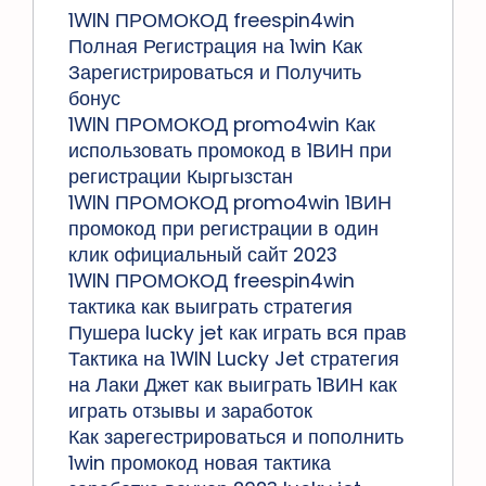
1WIN ПРОМОКОД freespin4win
Полная Регистрация на 1win Как
Зарегистрироваться и Получить
бонус
1WIN ПРОМОКОД promo4win Как
использовать промокод в 1ВИН при
регистрации Кыргызстан
1WIN ПРОМОКОД promo4win 1ВИН
промокод при регистрации в один
клик официальный сайт 2023
1WIN ПРОМОКОД freespin4win
тактика как выиграть стратегия
Пушера lucky jet как играть вся прав
Тактика на 1WIN Lucky Jet стратегия
на Лаки Джет как выиграть 1ВИН как
играть отзывы и заработок
Как зарегестрироваться и пополнить
1win промокод новая тактика