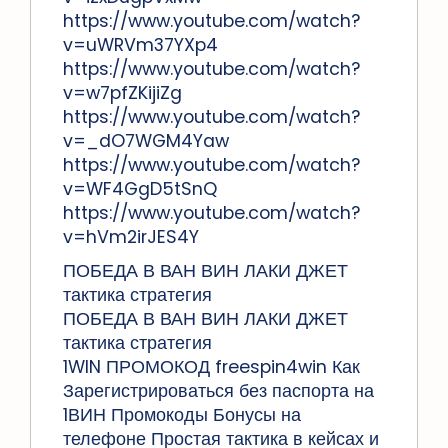
https://www.youtube.com/watch?
v=uWRVm37YXp4
https://www.youtube.com/watch?
v=w7pfZKijiZg
https://www.youtube.com/watch?
v=_dO7WGM4Yaw
https://www.youtube.com/watch?
v=WF4GgD5tSnQ
https://www.youtube.com/watch?
v=hVm2irJES4Y
ПОБЕДА В ВАН ВИН ЛАКИ ДЖЕТ
тактика стратегия
ПОБЕДА В ВАН ВИН ЛАКИ ДЖЕТ
тактика стратегия
1WIN ПРОМОКОД freespin4win Как
Зарегистрироваться без паспорта на
1ВИН Промокоды Бонусы на
телефоне Простая тактика в кейсах и