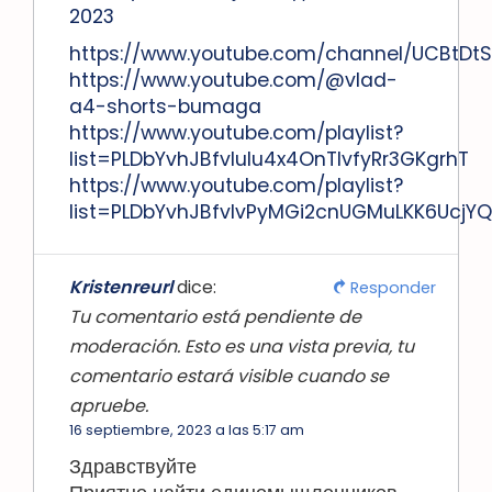
2023
https://www.youtube.com/channel/UCBtDtS
https://www.youtube.com/@vlad-
a4-shorts-bumaga
https://www.youtube.com/playlist?
list=PLDbYvhJBfvIulu4x4OnTIvfyRr3GKgrhT
https://www.youtube.com/playlist?
list=PLDbYvhJBfvIvPyMGi2cnUGMuLKK6UcjYQ
Kristenreurl
dice:
Responder
Tu comentario está pendiente de
moderación. Esto es una vista previa, tu
comentario estará visible cuando se
apruebe.
16 septiembre, 2023 a las 5:17 am
Здравствуйте