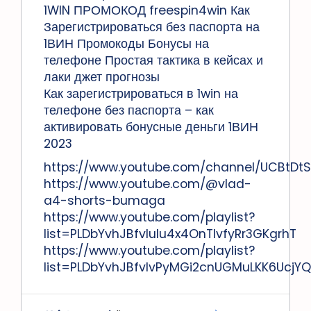
1WIN ПРОМОКОД freespin4win Как
Зарегистрироваться без паспорта на
1ВИН Промокоды Бонусы на
телефоне Простая тактика в кейсах и
лаки джет прогнозы
Как зарегистрироваться в 1win на
телефоне без паспорта – как
активировать бонусные деньги 1ВИН
2023
https://www.youtube.com/channel/UCBtDtS
https://www.youtube.com/@vlad-
a4-shorts-bumaga
https://www.youtube.com/playlist?
list=PLDbYvhJBfvIulu4x4OnTIvfyRr3GKgrhT
https://www.youtube.com/playlist?
list=PLDbYvhJBfvIvPyMGi2cnUGMuLKK6UcjYQ