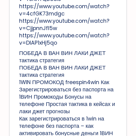
https://www.youtube.com/watch?
v=4cfGK73mdgc
https://www.youtube.com/watch?
v=CjjpnnJfI5w
https://www.youtube.com/watch?
v=DIAP1xHj5qo
ПОБЕДА В ВАН ВИН ЛАКИ ДЖЕТ
тактика стратегия
ПОБЕДА В ВАН ВИН ЛАКИ ДЖЕТ
тактика стратегия
1WIN ПРОМОКОД freespin4win Как
Зарегистрироваться без паспорта на
1ВИН Промокоды Бонусы на
телефоне Простая тактика в кейсах и
лаки джет прогнозы
Как зарегистрироваться в 1win на
телефоне без паспорта – как
активировать бонусные деньги 1ВИН