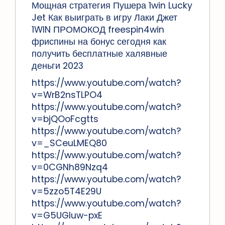
Мощная стратегия Пушера 1win Lucky
Jet Как выиграть в игру Лаки Джет
1WIN ПРОМОКОД freespin4win
фриспины на бонус сегодня как
получить бесплатные халявные
деньги 2023
https://www.youtube.com/watch?
v=WrB2nsTLPO4
https://www.youtube.com/watch?
v=bjQOoFcgtts
https://www.youtube.com/watch?
v=_SCeuLMEQ80
https://www.youtube.com/watch?
v=0CGNh89Nzq4
https://www.youtube.com/watch?
v=5zzo5T4E29U
https://www.youtube.com/watch?
v=G5UGluw-pxE