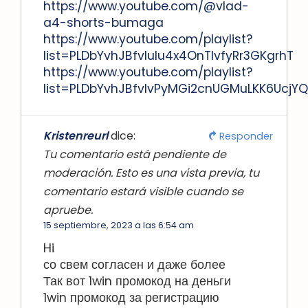
https://www.youtube.com/@vlad-
a4-shorts-bumaga
https://www.youtube.com/playlist?
list=PLDbYvhJBfvIulu4x4OnTIvfyRr3GKgrhT
https://www.youtube.com/playlist?
list=PLDbYvhJBfvIvPyMGi2cnUGMuLKK6UcjYQ
Kristenreurl
dice:
Responder
Tu comentario está pendiente de
moderación. Esto es una vista previa, tu
comentario estará visible cuando se
apruebe.
15 septiembre, 2023 a las 6:54 am
Hi
со свем согласен и даже более
Так вот 1win промокод на деньги
1win промокод за регистрацию