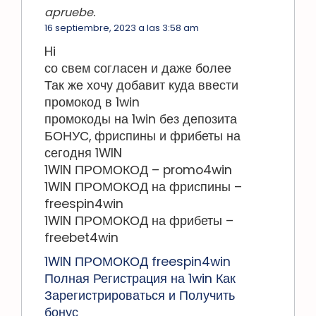
apruebe.
16 septiembre, 2023 a las 3:58 am
Hi
со свем согласен и даже более
Так же хочу добавит куда ввести
промокод в 1win
промокоды на 1win без депозита
БОНУС, фриспины и фрибеты на
сегодня 1WIN
1WIN ПРОМОКОД – promo4win
1WIN ПРОМОКОД на фриспины –
freespin4win
1WIN ПРОМОКОД на фрибеты –
freebet4win
1WIN ПРОМОКОД freespin4win
Полная Регистрация на 1win Как
Зарегистрироваться и Получить
бонус