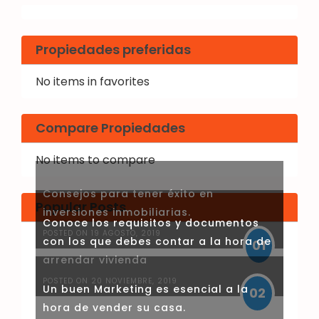
Propiedades preferidas
No items in favorites
Compare Propiedades
No items to compare
Consejos para tener éxito en
Popular Posts
inversiones inmobiliarias.
Conoce los requisitos y documentos
POSTED ON 19 AGOSTO, 2019
con los que debes contar a la hora de
01
arrendar vivienda
POSTED ON 20 NOVIEMBRE, 2019
Un buen Marketing es esencial a la
02
hora de vender su casa.