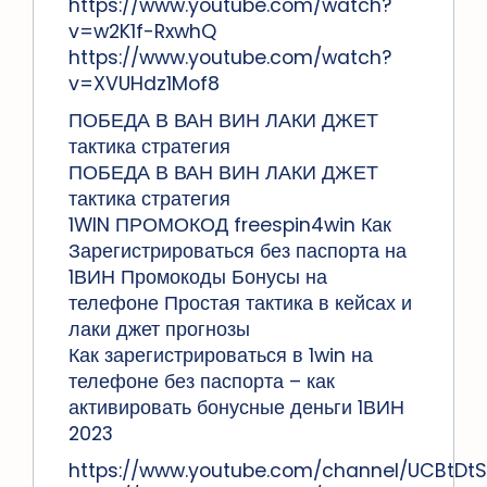
https://www.youtube.com/watch?
v=w2K1f-RxwhQ
https://www.youtube.com/watch?
v=XVUHdz1Mof8
ПОБЕДА В ВАН ВИН ЛАКИ ДЖЕТ
тактика стратегия
ПОБЕДА В ВАН ВИН ЛАКИ ДЖЕТ
тактика стратегия
1WIN ПРОМОКОД freespin4win Как
Зарегистрироваться без паспорта на
1ВИН Промокоды Бонусы на
телефоне Простая тактика в кейсах и
лаки джет прогнозы
Как зарегистрироваться в 1win на
телефоне без паспорта – как
активировать бонусные деньги 1ВИН
2023
https://www.youtube.com/channel/UCBtDtS