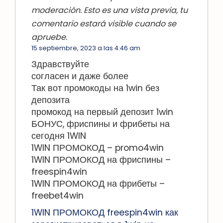
moderación. Esto es una vista previa, tu
comentario estará visible cuando se
apruebe.
15 septiembre, 2023 a las 4:46 am
Здравствуйте
согласен и даже более
Так вот промокоды на 1win без
депозита
промокод на первый депозит 1win
БОНУС, фриспины и фрибеты на
сегодня 1WIN
1WIN ПРОМОКОД – promo4win
1WIN ПРОМОКОД на фриспины –
freespin4win
1WIN ПРОМОКОД на фрибеты –
freebet4win
1WIN ПРОМОКОД freespin4win как