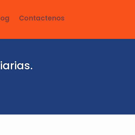
log
Contactenos
iarias.