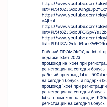
https://www.youtube.com/playl
list=PL5tt8ZJGdoUGngLJp2Y
https://www.youtube.com/play
vAjLmL
https://www.youtube.com/playl
list=PL5tt8ZJGdoUFQ1SpvYsJ2
https://www.youtube.com/playl
list=PL5tt8ZJGdoUGcolKWEO9
Рабочий ПРОМОКОД на 1xbet при
подарки 1хбет 2023
промокод на 1xbet при регистра
регистрации на сегодня бонусы 
рабочий промокод 1xbet 500xbet
на сегодня бонусы и подарки 1х
промокод 1xbet при регистрации
регистрации на сегодня бонусы 
1xbet промокод на сегодня 500x
регистрации на сегодня бонусы 