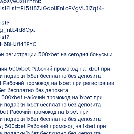
OowpXywJzHYnmb
list?list=PL5tt8ZJGdoUEnLoPVgVU3iZqt4-
ist?
bg_nLE4d8OpJ
ist?
aH6BHJfl4TPYC
 регистрации 500xbet на сегодня бонусы и
ции 500xbet Рабочий промокод на 1xbet при
и подарки 1хбет бесплатно без депозита
 Рабочий промокод на 1xbet при регистрации
бет бесплатно без депозита
 500xbet Рабочий промокод на 1xbet при
и подарки 1хбет бесплатно без депозита
bet Рабочий промокод на 1xbet при
и подарки 1хбет бесплатно без депозита
д 500xbet Рабочий промокод на 1xbet при
и подарки 1хбет бесплатно без депозита