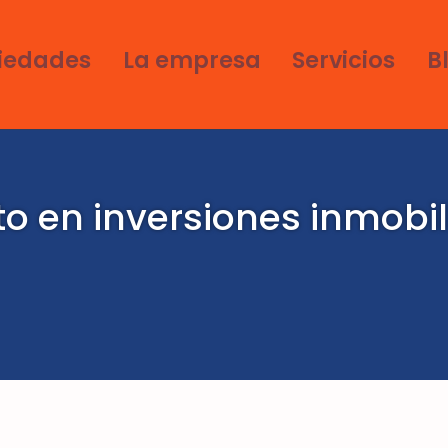
iedades
La empresa
Servicios
B
o en inversiones inmobil