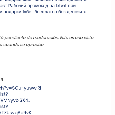
bet Рабочий промокод на 1xbet при
и подарки 1хбет бесплатно без депозита
á pendiente de moderación. Esto es una vista
ble cuando se apruebe.
ня
ch?v=SCu-yuwwiRI
ist?
aVMNyvbiSX4J
ist?
J7TZUsvqBc9vK