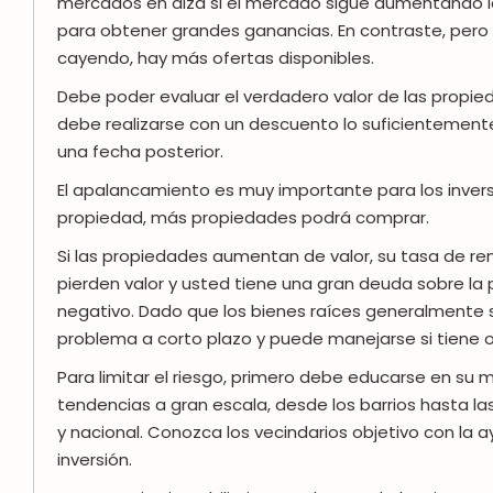
mercados en alza si el mercado sigue aumentando l
para obtener grandes ganancias. En contraste, pero
cayendo, hay más ofertas disponibles.
Debe poder evaluar el verdadero valor de las propi
debe realizarse con un descuento lo suficientement
una fecha posterior.
El apalancamiento es muy importante para los inve
propiedad, más propiedades podrá comprar.
Si las propiedades aumentan de valor, su tasa de r
pierden valor y usted tiene una gran deuda sobre la 
negativo. Dado que los bienes raíces generalmente son
problema a corto plazo y puede manejarse si tiene o
Para limitar el riesgo, primero debe educarse en su 
tendencias a gran escala, desde los barrios hasta l
y nacional. Conozca los vecindarios objetivo con la 
inversión.