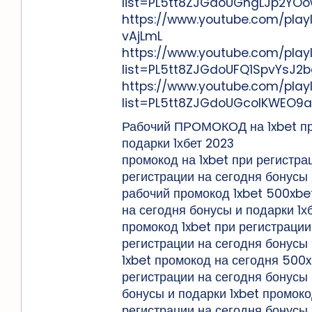
list=PL5tt8ZJGdoUGngLJp2Y
https://www.youtube.com/play
vAjLmL
https://www.youtube.com/playl
list=PL5tt8ZJGdoUFQ1SpvYsJ2
https://www.youtube.com/playl
list=PL5tt8ZJGdoUGcolKWEO9
Рабочий ПРОМОКОД на 1xbet при
подарки 1хбет 2023
промокод на 1xbet при регистра
регистрации на сегодня бонусы 
рабочий промокод 1xbet 500xbet
на сегодня бонусы и подарки 1х
промокод 1xbet при регистрации
регистрации на сегодня бонусы 
1xbet промокод на сегодня 500x
регистрации на сегодня бонусы 
бонусы и подарки 1xbet промоко
регистрации на сегодня бонусы 