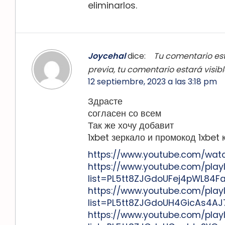
eliminarlos.
Joycehal
dice:
Tu comentario est
previa, tu comentario estará visi
12 septiembre, 2023 a las 3:18 pm
Здрасте
согласен со всем
Так же хочу добавит
1xbet зеркало и промокод 1xbet 
https://www.youtube.com/wat
https://www.youtube.com/playl
list=PL5tt8ZJGdoUFej4pWL84F
https://www.youtube.com/playl
list=PL5tt8ZJGdoUH4GicAs4A
https://www.youtube.com/playl