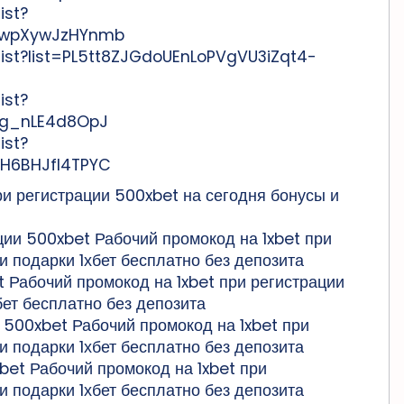
ist?
OowpXywJzHYnmb
list?list=PL5tt8ZJGdoUEnLoPVgVU3iZqt4-
ist?
bg_nLE4d8OpJ
ist?
aH6BHJfl4TPYC
 регистрации 500xbet на сегодня бонусы и
ции 500xbet Рабочий промокод на 1xbet при
и подарки 1хбет бесплатно без депозита
 Рабочий промокод на 1xbet при регистрации
бет бесплатно без депозита
 500xbet Рабочий промокод на 1xbet при
и подарки 1хбет бесплатно без депозита
bet Рабочий промокод на 1xbet при
и подарки 1хбет бесплатно без депозита