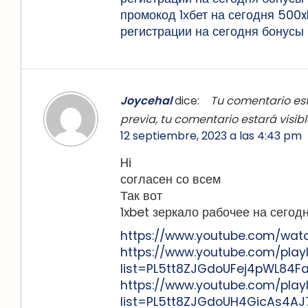
промокод 1хбет на сегодня 500x
регистрации на сегодня бонусы 
Joycehal
dice:
Tu comentario est
previa, tu comentario estará visi
12 septiembre, 2023 a las 4:43 pm
Hi
согласен со всем
Так вот
1xbet зеркало рабочее на сегод
https://www.youtube.com/wat
https://www.youtube.com/playl
list=PL5tt8ZJGdoUFej4pWL84F
https://www.youtube.com/playl
list=PL5tt8ZJGdoUH4GicAs4A