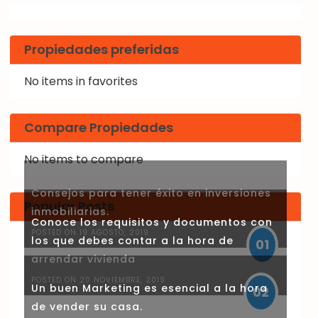
Propiedades preferidas
No items in favorites
Compare Propiedades
No items to compare
Consejos para tener éxito en inversiones
Popular Posts
inmobiliarias.
Conoce los requisitos y documentos con
POSTED ON 19 AGOSTO, 2019
los que debes contar a la hora de
01
arrendar vivienda
POSTED ON 20 NOVIEMBRE, 2019
Un buen Marketing es esencial a la hora
02
de vender su casa.