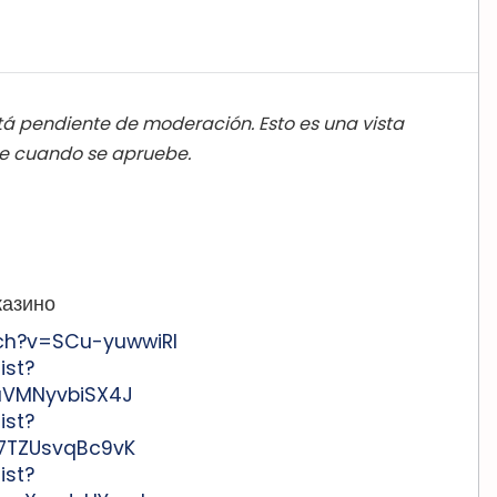
á pendiente de moderación. Esto es una vista
ble cuando se apruebe.
казино
ch?v=SCu-yuwwiRI
ist?
aVMNyvbiSX4J
ist?
J7TZUsvqBc9vK
ist?