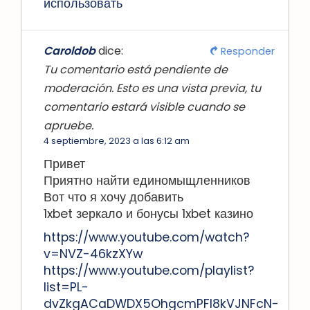
использовать
Caroldob
dice:
Responder
Tu comentario está pendiente de
moderación. Esto es una vista previa, tu
comentario estará visible cuando se
apruebe.
4 septiembre, 2023 a las 6:12 am
Привет
Приятно найти единомыщленников
Вот что я хочу добавить
1xbet зеркало и бонусы 1xbet казино
https://www.youtube.com/watch?
v=NVZ-46kzXYw
https://www.youtube.com/playlist?
list=PL-
dvZkgACaDWDX5OhgcmPFl8kVJNFcN-