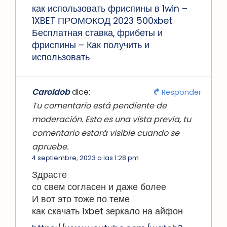
как использовать фриспины в 1win –
1XBET ПРОМОКОД 2023 500xbet
Бесплатная ставка, фрибеты и
фриспины – Как получить и
использовать
Caroldob
dice:
Responder
Tu comentario está pendiente de
moderación. Esto es una vista previa, tu
comentario estará visible cuando se
apruebe.
4 septiembre, 2023 a las 1:28 pm
Здрасте
со свем согласен и даже более
И вот это тоже по теме
как скачать 1xbet зеркало на айфон