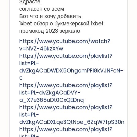
Здрасте
согласен со всем
Вот что я хочу добавить
1xbet обзор о букмекерской 1xbet
промокод 2023 зеркало
https://www.youtube.com/watch?
v=NVZ-46kzXYw
https://www.youtube.com/playlist?
list=PL-
dvZkgACaDWDX5OhgcmPFl8kVJNFcN-
0
https://www.youtube.com/playlist?
list=PL-dvZkgACaDVY-
a_X7e365uDt0CxQEDnq
https://www.youtube.com/playlist?
list=PL-
dvZkgACaDXLqe3QtNpe_6ZqW7fpSB0n
https://www.youtube.com/playlist?
list=PL-