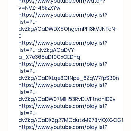
https://www.youtube.com/watch?
v=NVZ-46kzXYw
https://www.youtube.com/playlist?
list=PL-
dvZkgACaDWDX5OhgcmPFl8kVJNFcN-
0
https://www.youtube.com/playlist?
list=PL-dvZkgACaDVY-
a_X7e365uDt0CxQEDnq
https://www.youtube.com/playlist?
list=PL-
dvZkgACaDXLqe3QtNpe_6ZqW7fpSB0n
https://www.youtube.com/playlist?
list=PL-
dvZkgACaDW07MiH53RvDLVFtndhID9v
https://www.youtube.com/playlist?
list=PL-
dvZkgACaDX3g27MCdutzM973MQXGOGf
https://www.youtube.com/playlist?