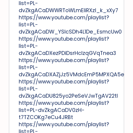
list=PL-
dvZkgACaDWWRToWLmEliRXzl_k_xXy7
https://www.youtube.com/playlist?
list=PL-
dvZkgACaDW_YSlcSDh4L1De_EsmcUw0
https://www.youtube.com/playlist?
list=PL-
dvZkgACaDXezPDiDsrHcIzqGVqTnea3
https://www.youtube.com/playlist?
list=PL-
dvZkgACaDXAZjJz5VMdcEmP5MPXQA5e
https://www.youtube.com/playlist?
list=PL-
dvZkgACaDU825yo2PeSeVJwTgAV22tI
https://www.youtube.com/playlist?
list=PL-dvZkgACaDV0zH-
t7TZCOKg7eCu4JRBt
https://www.youtube.com/playlist?
list=PL-