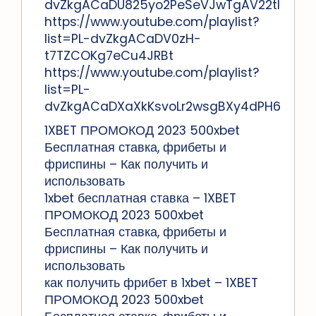
dvZkgACaDU825yo2PeSeVJwTgAV22tI
https://www.youtube.com/playlist?
list=PL-dvZkgACaDV0zH-
t7TZCOKg7eCu4JRBt
https://www.youtube.com/playlist?
list=PL-
dvZkgACaDXaXkKsvoLr2wsgBXy4dPH6
1XBET ПРОМОКОД 2023 500xbet
Бесплатная ставка, фрибеты и
фриспины – Как получить и
использовать
1xbet бесплатная ставка – 1XBET
ПРОМОКОД 2023 500xbet
Бесплатная ставка, фрибеты и
фриспины – Как получить и
использовать
как получить фрибет в 1xbet – 1XBET
ПРОМОКОД 2023 500xbet