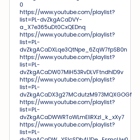
0
https://www.youtube.com/playlist?
list=PL-dvZkgACaDVY-
a_X7e365uDt0CxQEDnq
https://www.youtube.com/playlist?
list=PL-
dvZkgACaDXLqe3QtNpe_6ZqW7fpSB0n
https://www.youtube.com/playlist?
list=PL-
dvZkgACaDW07MiH53RvDLVFtndhID9v
https://www.youtube.com/playlist?
list=PL-
dvZkgACaDX3g27MCdutzM973MQXGOGf
https://www.youtube.com/playlist?
list=PL-
dvZkgACaDWWRToWLmEliRXzl_k_xXy7
https://www.youtube.com/playlist?
list=PL-
dvZkgACaDW_YSlcSDh4L1De_EsmcUw0