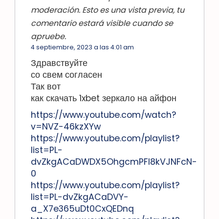
moderación. Esto es una vista previa, tu
comentario estará visible cuando se
apruebe.
4 septiembre, 2023 a las 4:01 am
Здравствуйте
со свем согласен
Так вот
как скачать 1xbet зеркало на айфон
https://www.youtube.com/watch?
v=NVZ-46kzXYw
https://www.youtube.com/playlist?
list=PL-
dvZkgACaDWDX5OhgcmPFl8kVJNFcN-
0
https://www.youtube.com/playlist?
list=PL-dvZkgACaDVY-
a_X7e365uDt0CxQEDnq