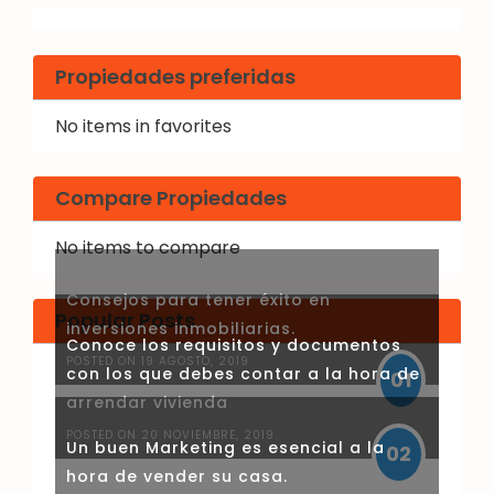
Propiedades preferidas
No items in favorites
Compare Propiedades
No items to compare
Consejos para tener éxito en
Popular Posts
inversiones inmobiliarias.
Conoce los requisitos y documentos
POSTED ON 19 AGOSTO, 2019
con los que debes contar a la hora de
01
arrendar vivienda
POSTED ON 20 NOVIEMBRE, 2019
Un buen Marketing es esencial a la
02
hora de vender su casa.