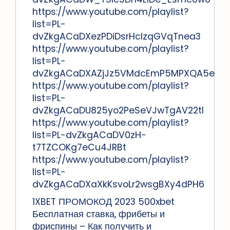
https://www.youtube.com/playlist?
list=PL-
dvZkgACaDXezPDiDsrHcIzqGVqTnea3
https://www.youtube.com/playlist?
list=PL-
dvZkgACaDXAZjJz5VMdcEmP5MPXQA5e
https://www.youtube.com/playlist?
list=PL-
dvZkgACaDU825yo2PeSeVJwTgAV22tI
https://www.youtube.com/playlist?
list=PL-dvZkgACaDV0zH-
t7TZCOKg7eCu4JRBt
https://www.youtube.com/playlist?
list=PL-
dvZkgACaDXaXkKsvoLr2wsgBXy4dPH6
1XBET ПРОМОКОД 2023 500xbet
Бесплатная ставка, фрибеты и
фриспины – Как получить и