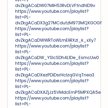
dvZkgACaDW07MiH53RvDLVFtndhID9v
https://www.youtube.com/playlist?
list=PL-
dvZkgACaDX3g27MCdutzM973MQXGOGf
https://www.youtube.com/playlist?
list=PL-
dvZkgACaDWWRToWLmEliRXzl_k_xXy7
https://www.youtube.com/playlist?
list=PL-
dvZkgACaDW_YSlcSDh4L1De_EsmcUw0
https://www.youtube.com/playlist?
list=PL-
dvZkgACaDXezPDiDsrHcIzqGVqTnea3
https://www.youtube.com/playlist?
list=PL-
dvZkgACaDXAZjJz5VMdcEmP5MPXQA5e
https://www.youtube.com/playlist?
list=PL-