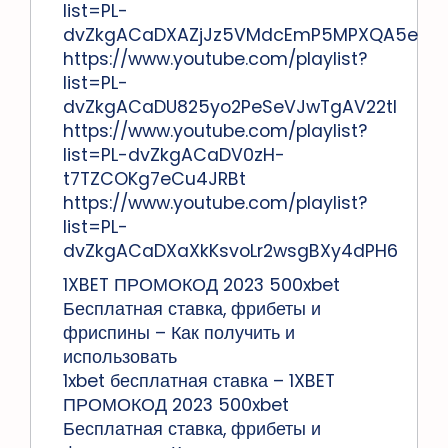
list=PL-
dvZkgACaDXAZjJz5VMdcEmP5MPXQA5e
https://www.youtube.com/playlist?
list=PL-
dvZkgACaDU825yo2PeSeVJwTgAV22tI
https://www.youtube.com/playlist?
list=PL-dvZkgACaDV0zH-
t7TZCOKg7eCu4JRBt
https://www.youtube.com/playlist?
list=PL-
dvZkgACaDXaXkKsvoLr2wsgBXy4dPH6
1XBET ПРОМОКОД 2023 500xbet
Бесплатная ставка, фрибеты и
фриспины – Как получить и
использовать
1xbet бесплатная ставка – 1XBET
ПРОМОКОД 2023 500xbet
Бесплатная ставка, фрибеты и