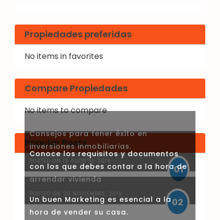
Propiedades preferidas
No items in favorites
Compare Propiedades
No items to compare
Consejos para tener éxito en
Popular Posts
inversiones inmobiliarias.
Conoce los requisitos y documentos
POSTED ON 19 AGOSTO, 2019
con los que debes contar a la hora de
01
arrendar vivienda
POSTED ON 20 NOVIEMBRE, 2019
Un buen Marketing es esencial a la
02
hora de vender su casa.