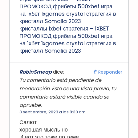
ПРОМОКОД фрибеты 500xbet игра
на 1хбет 1xgames crystal стратегия в
кристалл Somalia 2023
кристаллы 1xbet стратегия – 1XBET
ПРОМОКОД фрибеты 500xbet игра
на 1хбет 1xgames crystal стратегия в
кристалл Somalia 2023
RobinSmeap
dice:
Responder
Tu comentario está pendiente de
moderación. Esto es una vista previa, tu
comentario estará visible cuando se
apruebe.
3 septiembre, 2023 a las 8:30 am
Салют
хорошая мысль но
И вот это тоже по теме