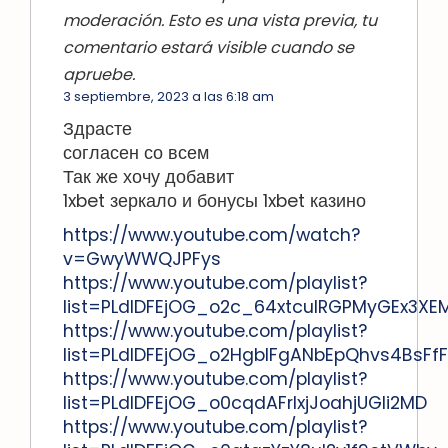
moderación. Esto es una vista previa, tu
comentario estará visible cuando se
apruebe.
3 septiembre, 2023 a las 6:18 am
Здрасте
согласен со всем
Так же хочу добавит
1xbet зеркало и бонусы 1xbet казино
https://www.youtube.com/watch?
v=GwyWWQJPFys
https://www.youtube.com/playlist?
list=PLdlDFEjOG_o2c_64xtculRGPMyGEx3XE
https://www.youtube.com/playlist?
list=PLdlDFEjOG_o2HgblFgANbEpQhvs4BsFfF
https://www.youtube.com/playlist?
list=PLdlDFEjOG_o0cqdAFrlxjJoahjUGli2MD
https://www.youtube.com/playlist?