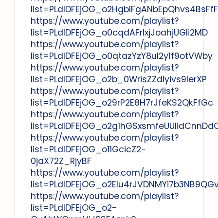
list=PLdlDFEjOG_o2HgblFgANbEpQhvs4BsFfF
https://www.youtube.com/playlist?
list=PLdlDFEjOG_o0cqdAFrlxjJoahjUGli2MD
https://www.youtube.com/playlist?
list=PLdlDFEjOG_o0qtazYzY8uI2y1f9otVWby
https://www.youtube.com/playlist?
list=PLdlDFEjOG_o2b_0WrisZZdIyivs9lerXP
https://www.youtube.com/playlist?
list=PLdlDFEjOG_o29rP2E8H7rJfeKS2QkFfGc
https://www.youtube.com/playlist?
list=PLdlDFEjOG_o2g1hGSxsmfeUUIidCnnDd
https://www.youtube.com/playlist?
list=PLdlDFEjOG_o11GcicZ2-
0jaX72Z_RjyBF
https://www.youtube.com/playlist?
list=PLdlDFEjOG_o2Elu4rJVDNMYi7b3NB9QG
https://www.youtube.com/playlist?
list=PLdlDFEjOG_o2-