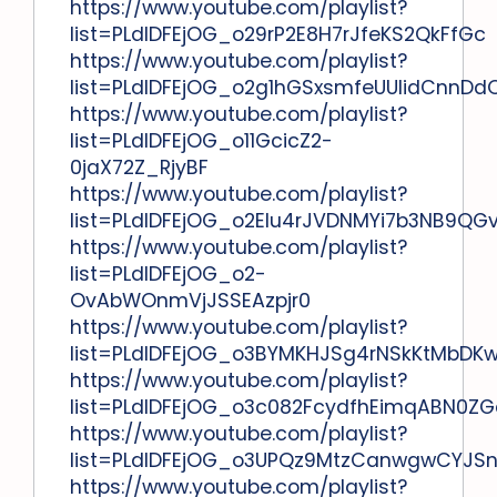
https://www.youtube.com/playlist?
list=PLdlDFEjOG_o29rP2E8H7rJfeKS2QkFfGc
https://www.youtube.com/playlist?
list=PLdlDFEjOG_o2g1hGSxsmfeUUIidCnnDd
https://www.youtube.com/playlist?
list=PLdlDFEjOG_o11GcicZ2-
0jaX72Z_RjyBF
https://www.youtube.com/playlist?
list=PLdlDFEjOG_o2Elu4rJVDNMYi7b3NB9QG
https://www.youtube.com/playlist?
list=PLdlDFEjOG_o2-
OvAbWOnmVjJSSEAzpjr0
https://www.youtube.com/playlist?
list=PLdlDFEjOG_o3BYMKHJSg4rNSkKtMbDK
https://www.youtube.com/playlist?
list=PLdlDFEjOG_o3c082FcydfhEimqABN0ZG
https://www.youtube.com/playlist?
list=PLdlDFEjOG_o3UPQz9MtzCanwgwCYJS
https://www.youtube.com/playlist?