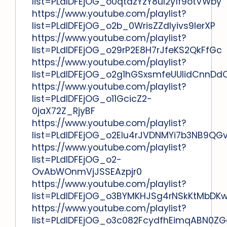
list=PLdlDFEjOG_o0qtazYzY8uI2y1f9otVWby
https://www.youtube.com/playlist?
list=PLdlDFEjOG_o2b_0WrisZZdIyivs9lerXP
https://www.youtube.com/playlist?
list=PLdlDFEjOG_o29rP2E8H7rJfeKS2QkFfGc
https://www.youtube.com/playlist?
list=PLdlDFEjOG_o2g1hGSxsmfeUUIidCnnDd
https://www.youtube.com/playlist?
list=PLdlDFEjOG_o11GcicZ2-
0jaX72Z_RjyBF
https://www.youtube.com/playlist?
list=PLdlDFEjOG_o2Elu4rJVDNMYi7b3NB9QG
https://www.youtube.com/playlist?
list=PLdlDFEjOG_o2-
OvAbWOnmVjJSSEAzpjr0
https://www.youtube.com/playlist?
list=PLdlDFEjOG_o3BYMKHJSg4rNSkKtMbDK
https://www.youtube.com/playlist?
list=PLdlDFEjOG_o3c082FcydfhEimqABN0ZG