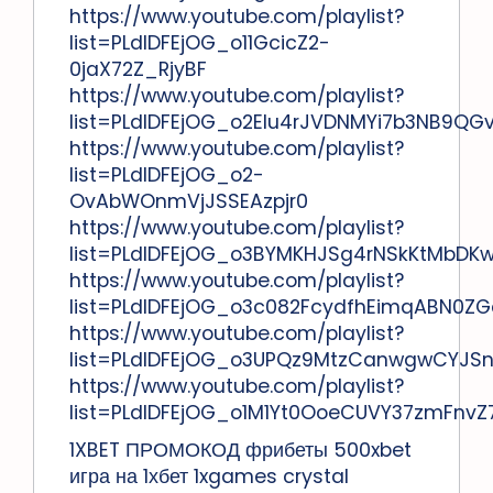
https://www.youtube.com/playlist?
list=PLdlDFEjOG_o11GcicZ2-
0jaX72Z_RjyBF
https://www.youtube.com/playlist?
list=PLdlDFEjOG_o2Elu4rJVDNMYi7b3NB9QG
https://www.youtube.com/playlist?
list=PLdlDFEjOG_o2-
OvAbWOnmVjJSSEAzpjr0
https://www.youtube.com/playlist?
list=PLdlDFEjOG_o3BYMKHJSg4rNSkKtMbDK
https://www.youtube.com/playlist?
list=PLdlDFEjOG_o3c082FcydfhEimqABN0ZG
https://www.youtube.com/playlist?
list=PLdlDFEjOG_o3UPQz9MtzCanwgwCYJS
https://www.youtube.com/playlist?
list=PLdlDFEjOG_o1M1Yt0OoeCUVY37zmFnvZ
1XBET ПРОМОКОД фрибеты 500xbet
игра на 1хбет 1xgames crystal