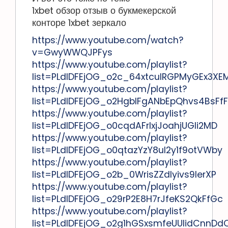
1xbet обзор отзыв о букмекерской
конторе 1xbet зеркало
https://www.youtube.com/watch?
v=GwyWWQJPFys
https://www.youtube.com/playlist?
list=PLdlDFEjOG_o2c_64xtculRGPMyGEx3XE
https://www.youtube.com/playlist?
list=PLdlDFEjOG_o2HgblFgANbEpQhvs4BsFfF
https://www.youtube.com/playlist?
list=PLdlDFEjOG_o0cqdAFrlxjJoahjUGli2MD
https://www.youtube.com/playlist?
list=PLdlDFEjOG_o0qtazYzY8uI2y1f9otVWby
https://www.youtube.com/playlist?
list=PLdlDFEjOG_o2b_0WrisZZdIyivs9lerXP
https://www.youtube.com/playlist?
list=PLdlDFEjOG_o29rP2E8H7rJfeKS2QkFfGc
https://www.youtube.com/playlist?
list=PLdlDFEjOG_o2g1hGSxsmfeUUIidCnnDd