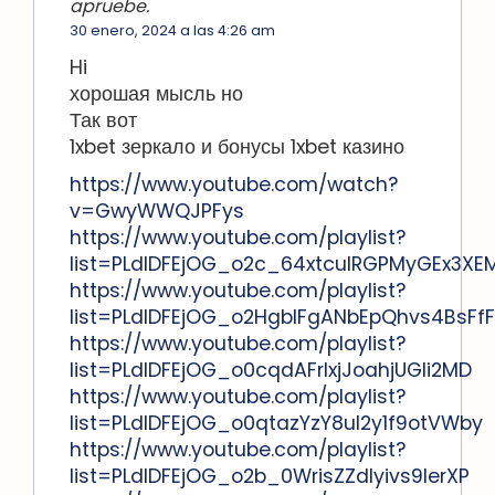
apruebe.
30 enero, 2024 a las 4:26 am
Hi
хорошая мысль но
Так вот
1xbet зеркало и бонусы 1xbet казино
https://www.youtube.com/watch?
v=GwyWWQJPFys
https://www.youtube.com/playlist?
list=PLdlDFEjOG_o2c_64xtculRGPMyGEx3XE
https://www.youtube.com/playlist?
list=PLdlDFEjOG_o2HgblFgANbEpQhvs4BsFfF
https://www.youtube.com/playlist?
list=PLdlDFEjOG_o0cqdAFrlxjJoahjUGli2MD
https://www.youtube.com/playlist?
list=PLdlDFEjOG_o0qtazYzY8uI2y1f9otVWby
https://www.youtube.com/playlist?
list=PLdlDFEjOG_o2b_0WrisZZdIyivs9lerXP