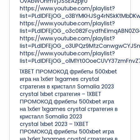
OvAbWOnmVjJSSEAzpjr0
https://www.youtube.com/playlist?
list=PLdlDFEjOG_o3BYMKHJSg4rNSkKtMbDK
https://www.youtube.com/playlist?
list=PLdlDFEjOG_o3c082FcydfhEimqABN0ZG
https://www.youtube.com/playlist?
list=PLdlDFEjOG_o3UPQz9MtzCanwgwCYJS
https://www.youtube.com/playlist?
list=PLdlDFEjOG_o1M1Yt0OoeCUVY37zmFnvZ
1XBET ПРОМОКОД фрибеты 500xbet
игра на 1хбет 1xgames crystal
стратегия в кристалл Somalia 2023
crystal 1xbet стратегия – 1XBET
ПРОМОКОД фрибеты 500xbet игра
на 1хбет 1xgames crystal стратегия в
кристалл Somalia 2023
crystal 1xbet 2023 – 1XBET
ПРОМОКОД фрибеты 500xbet игра
на 1хбет 1xgames crystal стратегия в