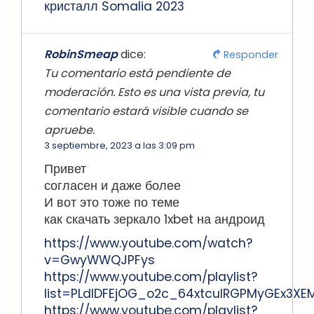
кристалл Somalia 2023
RobinSmeap
dice:
Responder
Tu comentario está pendiente de
moderación. Esto es una vista previa, tu
comentario estará visible cuando se
apruebe.
3 septiembre, 2023 a las 3:09 pm
Привет
согласен и даже более
И вот это тоже по теме
как скачать зеркало 1xbet на андроид
https://www.youtube.com/watch?
v=GwyWWQJPFys
https://www.youtube.com/playlist?
list=PLdlDFEjOG_o2c_64xtculRGPMyGEx3XE
https://www.youtube.com/playlist?