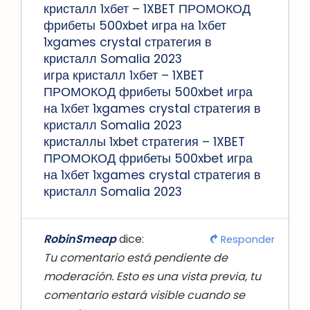
кристалл 1хбет – 1XBET ПРОМОКОД
фрибеты 500xbet игра на 1хбет
1xgames crystal стратегия в
кристалл Somalia 2023
игра кристалл 1хбет – 1XBET
ПРОМОКОД фрибеты 500xbet игра
на 1хбет 1xgames crystal стратегия в
кристалл Somalia 2023
кристаллы 1xbet стратегия – 1XBET
ПРОМОКОД фрибеты 500xbet игра
на 1хбет 1xgames crystal стратегия в
кристалл Somalia 2023
RobinSmeap
dice:
Responder
Tu comentario está pendiente de
moderación. Esto es una vista previa, tu
comentario estará visible cuando se