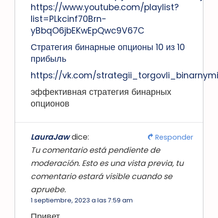
https://www.youtube.com/playlist?
list=PLkcinf70Brn-
yBbqO6jbEKwEpQwc9V67C
Стратегия бинарные опционы 10 из 10
прибыль
https://vk.com/strategii_torgovli_binarnym
эффективная стратегия бинарных
опционов
LauraJaw
dice:
Responder
Tu comentario está pendiente de
moderación. Esto es una vista previa, tu
comentario estará visible cuando se
apruebe.
1 septiembre, 2023 a las 7:59 am
Привет