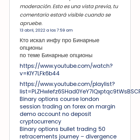
moderación. Esto es una vista previa, tu
comentario estará visible cuando se
apruebe.
13 abril, 2022 a las 7:59 am
Кто искал инфу про Бинарные
опционы
по теме Бинарные опционы
https://www.youtube.com/watch?
v=KIY7LFk6b44
https://www.youtube.com/playlist?
list=PLZHwIefz6SHad0YeY7lQxptqc9tWsBSC
Binary options course london
session trading on forex on margin
demo account no deposit
cryptocurrency
Binary options bullet trading 50
retracements journey – divergence