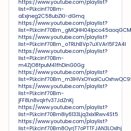
https://www.youtube.com/playlist?
list=PLkcinf70Brn-
aExjneg2C58ubZKI-dGmq
https://www.youtube.com/playlist?
list=PLkcinf70Brn_gMQHH04ipco45aoqGCM
https://www.youtube.com/playlist?
list=PLkcinf70Brn_oTRLhBVp7uXVAr15F2A4l
https://www.youtube.com/playlist?
list=PLkcinf70Brn-
m4ZjO8fpuM41fhDinG0Gg
https://www.youtube.com/playlist?
list=PLkcinf70Brn_m3IHVxOYxaICuOxhwQC9
https://www.youtube.com/playlist?
list=PLkcinf70Brn-
jFF8Ln8vqlrfv37JdZnKj
https://www.youtube.com/playlist?
list=PLkcinf70Brn8iy6133Ljq3xix1Rwv4St5
https://www.youtube.com/playlist?
list=PLkcinf70Brn8OyrjT7oPTTFJAN3LOxlhj