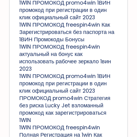
1WIN ПРОМОКОД promo4win 1ВИН
промокод при регистрации в один
клик официальный сайт 2023
1WIN ПРОМОКОД freespin4win Как
Зарегистрироваться без паспорта на
1ВИН Промокоды Бонусы
1WIN ПРОМОКОД freespin4win
актуальный на бонус как
использовать рабочее зеркало 1вин
2023
1WIN ПРОМОКОД promo4win 1ВИН
промокод при регистрации в один
клик официальный сайт 2023
ПРОМОКОД promo4win Стратегия
без риска Lucky Jet взломанный
промокод как зарегистрироваться
1WIN
1WIN ПРОМОКОД freespin4win
Полная Регистрация на 1win Как