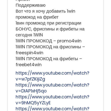
Поддерживаю
Вот что я хочу добавить 1win
промокод на фрибет
1вин промокод при регистрации
БОНУС, фриспины и фрибеты на
сегодня 1WIN
1WIN ПРОМОКОД – promo4win
1WIN ПРОМОКОД на фриспины –
freespin4win
1WIN ПРОМОКОД на фрибеты –
freebet4win
https://www.youtube.com/watch?
v=w7pfZKijiZg
https://www.youtube.com/watch?
v=DIAP1xHj5qo
https://www.youtube.com/watch?
v=9hMQ5yYZLyE
https://www.youtube.com/watch?