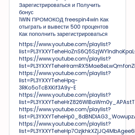
Зарегистрироваться и Получить
бонус
1WIN ПРОМОКОД freespin4win Как
отыграть и вывести 500 процентов
Как пополнить зарегистрироваться
https://www.youtube.com/playlist?
list=PL3YXXYTeheHoZnS6Q5SzjWY1ndhoKpa
https://www.youtube.com/playlist?
list=PL3YXXYTeheHramRX5Mae8eLwQmfonZI
https://www.youtube.com/playlist?
list=PL3YXXYTeheHpq-
3RKo5oTcBXKif3A9y-E
https://www.youtube.com/playlist?
list=PL3YXXYTeheHrZ826WlBaWm0y_APAstT
https://www.youtube.com/playlist?
list=PL3YXXYTeheHp0_8dBNDiAG3_Wowupz
https://www.youtube.com/playlist?
list=PL3YXXYTeheHp7OzjkhkXZjJQ4MbAgee6