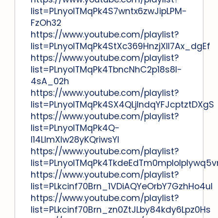
list=PLnyolTMqPk4S7wntx6zwJipLPM-
FzOh32
https://www.youtube.com/playlist?
list=PLnyolTMqPk4StXc369HnzjXll7Ax_dgEf
https://www.youtube.com/playlist?
list=PLnyolTMqPk4TbncNhC2p18s8l-
4sA_02h
https://www.youtube.com/playlist?
list=PLnyolTMqPk4SX4QLjIndqYFJcptztDXgS
https://www.youtube.com/playlist?
list=PLnyolTMqPk4Q-
I14LImXlw28yKQriwsYI
https://www.youtube.com/playlist?
list=PLnyolTMqPk4TkdeEdTm0mplolplywq5
https://www.youtube.com/playlist?
list=PLkcinf70Brn_1VDiAQYeOrbY7GzhHo4uI
https://www.youtube.com/playlist?
list=PLkcinf70Brn_zn0ZtJLby84kdy6Lpz0Hs