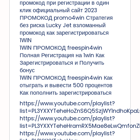
промокод при регистрации в один
клик официальный сайт 2023
ПРОМОКОД promo4win Стратегия
без риска Lucky Jet взломанный
промокод как зарегистрироваться
1WIN
1WIN ПРОМОКОД freespin4win
Полная Регистрация на 1win Как
Зарегистрироваться и Получить
бонус
1WIN ПРОМОКОД freespin4win Как
отыграть и вывести 500 процентов
Как пополнить зарегистрироваться
https://www.youtube.com/playlist?
list=PL3YXXYTeheHoZnS6Q5SzjWY1ndhoKpa
https://www.youtube.com/playlist?
list=PL3YXXYTeheHramRX5Mae8eLwQmfonZI
https://www.youtube.com/playlist?