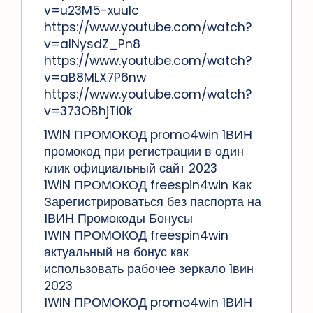
v=u23M5-xuuIc
https://www.youtube.com/watch?
v=alNysdZ_Pn8
https://www.youtube.com/watch?
v=aB8MLX7P6nw
https://www.youtube.com/watch?
v=373OBhjTi0k
1WIN ПРОМОКОД promo4win 1ВИН
промокод при регистрации в один
клик официальный сайт 2023
1WIN ПРОМОКОД freespin4win Как
Зарегистрироваться без паспорта на
1ВИН Промокоды Бонусы
1WIN ПРОМОКОД freespin4win
актуальный на бонус как
использовать рабочее зеркало 1вин
2023
1WIN ПРОМОКОД promo4win 1ВИН