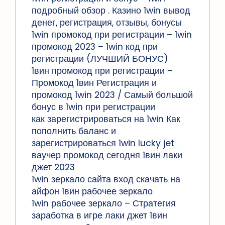
подробный обзор . Казино 1win вывод
денег, регистрация, отзывы, бонусы
1win промокод при регистрации – 1win
промокод 2023 – 1win код при
регистрации (ЛУЧШИЙ БОНУС)
1вин промокод при регистрации –
Промокод 1вин Регистрация и
промокод 1win 2023 / Самый большой
бонус в 1win при регистрации
как зарегистрироваться на 1win Как
пополнить баланс и
зарегистрироваться 1win lucky jet
ваучер промокод сегодня 1вин лаки
джет 2023
1win зеркало сайта вход скачать на
айфон 1вин рабочее зеркало
1win рабочее зеркало – Стратегия
заработка в игре лаки джет 1вин