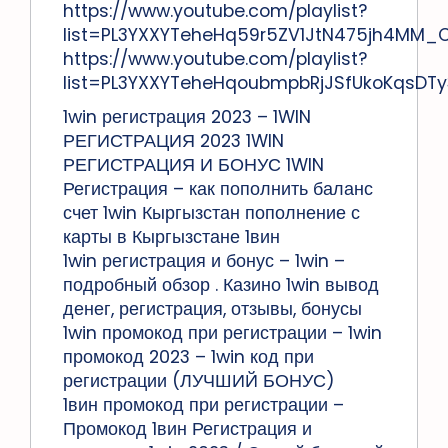
https://www.youtube.com/playlist?
list=PL3YXXYTeheHq59r5ZV1JtN475jh4MM_
https://www.youtube.com/playlist?
list=PL3YXXYTeheHqoubmpbRjJSfUkoKqsDTy
1win регистрация 2023 – 1WIN
РЕГИСТРАЦИЯ 2023 1WIN
РЕГИСТРАЦИЯ И БОНУС 1WIN
Регистрация – как пополнить баланс
счет 1win Кыргызстан пополнение с
карты в Кыргызстане 1вин
1win регистрация и бонус – 1win –
подробный обзор . Казино 1win вывод
денег, регистрация, отзывы, бонусы
1win промокод при регистрации – 1win
промокод 2023 – 1win код при
регистрации (ЛУЧШИЙ БОНУС)
1вин промокод при регистрации –
Промокод 1вин Регистрация и