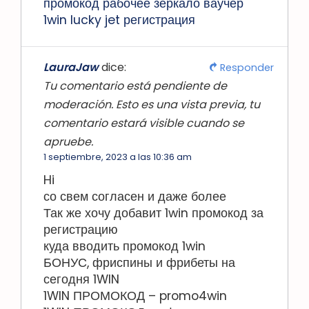
промокод рабочее зеркало ваучер
1win lucky jet регистрация
LauraJaw
dice:
Responder
Tu comentario está pendiente de
moderación. Esto es una vista previa, tu
comentario estará visible cuando se
apruebe.
1 septiembre, 2023 a las 10:36 am
Hi
со свем согласен и даже более
Так же хочу добавит 1win промокод за
регистрацию
куда вводить промокод 1win
БОНУС, фриспины и фрибеты на
сегодня 1WIN
1WIN ПРОМОКОД – promo4win