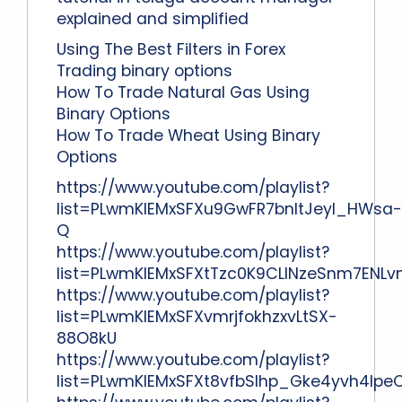
explained and simplified
Using The Best Filters in Forex
Trading binary options
How To Trade Natural Gas Using
Binary Options
How To Trade Wheat Using Binary
Options
https://www.youtube.com/playlist?
list=PLwmKlEMxSFXu9GwFR7bnltJeyl_HWsa-
Q
https://www.youtube.com/playlist?
list=PLwmKlEMxSFXtTzc0K9CLINzeSnm7ENLv
https://www.youtube.com/playlist?
list=PLwmKlEMxSFXvmrjfokhzxvLtSX-
88O8kU
https://www.youtube.com/playlist?
list=PLwmKlEMxSFXt8vfbSlhp_Gke4yvh4lpe