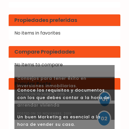
Propiedades preferidas
No items in favorites
Compare Propiedades
No items to compare
Consejos para tener éxito en
Popular Posts
inversiones inmobiliarias.
Conoce los requisitos y documentos
POSTED ON 19 AGOSTO, 2019
con los que debes contar a la hora de
01
arrendar vivienda
POSTED ON 20 NOVIEMBRE, 2019
Un buen Marketing es esencial a la
02
hora de vender su casa.