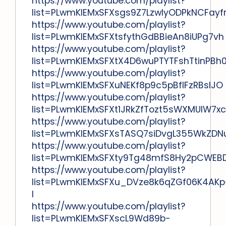
https://www.youtube.com/playlist?
list=PLwmKlEMxSFXsgs9Z7LzwIyODPkNCFayf
https://www.youtube.com/playlist?
list=PLwmKlEMxSFXtsfythGdBBieAn8iUPg7vh
https://www.youtube.com/playlist?
list=PLwmKlEMxSFXtX4D6wuPTYTFshTtinPBh
https://www.youtube.com/playlist?
list=PLwmKlEMxSFXuNEKf8p9c5pBfIFzRBsIJO
https://www.youtube.com/playlist?
list=PLwmKlEMxSFXt1JRkZfTozt5sWXMUlW7xc
https://www.youtube.com/playlist?
list=PLwmKlEMxSFXsTASQ7siDvgL355WkZDN
https://www.youtube.com/playlist?
list=PLwmKlEMxSFXty9Tg48mfS8Hy2pCWEB
https://www.youtube.com/playlist?
list=PLwmKlEMxSFXu_DVze8k6qZGf06K4AKp
l
https://www.youtube.com/playlist?
list=PLwmKlEMxSFXscL9Wd89b-