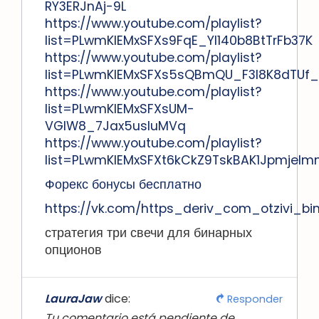
RY3ERJnAj-9L
https://www.youtube.com/playlist?
list=PLwmKlEMxSFXs9FqE_Yl140b8BtTrFb37K
https://www.youtube.com/playlist?
list=PLwmKlEMxSFXs5sQBmQU_F3l8K8dTUf
https://www.youtube.com/playlist?
list=PLwmKlEMxSFXsUM-
VGIW8_7Jax5usluMVq
https://www.youtube.com/playlist?
list=PLwmKlEMxSFXt6kCkZ9TskBAK1JpmjeI
Форекс бонусы бесплатно
https://vk.com/https_deriv_com_otzivi_bi
стратегия три свечи для бинарных
опционов
LauraJaw
dice:
Responder
Tu comentario está pendiente de