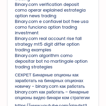
Binary.com verification deposit
como operar explained estrategia
option news trading
Binary.com e confiavel bot free usa
como funciona option trading
investment
Binary.com real account rise fall
strategy mt5 digit differ option
trading examples
Binary.com algorithm como
depositar bot no martingale option
trading strategies
СЕКРЕТ Бинарные опционы как
заработать на бинарных опционах
новичку – binary.com как работать
binary.com как работать – бинарные
опционы видео бинари ком стратегии
https://www.youtube.com/playlist?