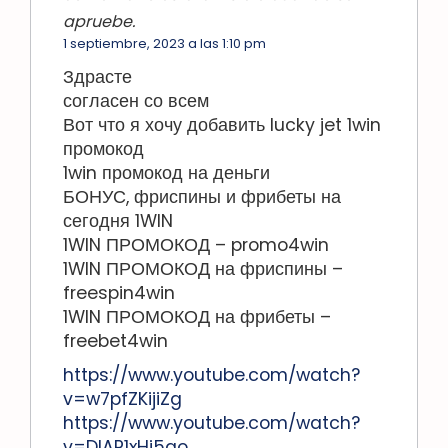
apruebe.
1 septiembre, 2023 a las 1:10 pm
Здрасте
согласен со всем
Вот что я хочу добавить lucky jet 1win
промокод
1win промокод на деньги
БОНУС, фриспины и фрибеты на
сегодня 1WIN
1WIN ПРОМОКОД – promo4win
1WIN ПРОМОКОД на фриспины –
freespin4win
1WIN ПРОМОКОД на фрибеты –
freebet4win
https://www.youtube.com/watch?
v=w7pfZKijiZg
https://www.youtube.com/watch?
v=DIAP1xHj5qo