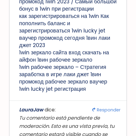
промокод 1win 2023 / Самый большой
бонус в 1win при регистрации
как зарегистрироваться на 1win Как
пополнить баланс и
зарегистрироваться 1win lucky jet
ваучер промокод сегодня 1вин лаки
джет 2023
1win зеркало сайта вход скачать на
айфон 1вин рабочее зеркало
1win рабочее зеркало – Стратегия
заработка в игре лаки джет 1вин
промокод рабочее зеркало ваучер
1win lucky jet регистрация
LauraJaw
dice:
Responder
Tu comentario está pendiente de
moderación. Esto es una vista previa, tu
comentario estará visible cuando se