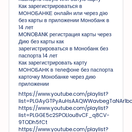
Как зарегистрироваться в
МОНОБАНКЕ онлайн или через дію
без карты в приложении Монобанк в
14 лет
MONOBANK регистрация карты через
Дию без карты как
зарегистрироваться в Монобанк без
паспорта 14 лет
Как зарегистрировать карту
МОНОБАНК в телефоне без паспорта
карточку Монобанке через дию
приложении
https://www.youtube.com/playlist?
list=PLGAyGTPyAuHsAAQWWavbegTaNAr1b
https://www.youtube.com/playlist?
list=PLGGE5c2SPOLIou8vCF_q8CV-
9TODh5fCt
https://www.youtube.com/playlist?