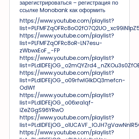
зарегистрироваться – регистрация по
ссылке Monobank как оформить
https://www.youtube.com/playlist?
list=PLFMFZqOFRc8oO2fO7Q2UO_xc99iN1pZ
https://www.youtube.com/playlist?
list=PLFMFZqOFRc8oR-LN7esu-
zWbwxEoF_-FP
https://www.youtube.com/playlist?
list=PLdlDFEjOG_o2mQYZrd4_nZKOu3s0ZfO
https://www.youtube.com/playlist?
list=PLdlDFEjOG_o09rfwIGlkDQ3mefcn-
OdWf
https://www.youtube.com/playlist?
list=PLdlDFEjOG_o06xra1qf-
iZeZGgS96YRwO
https://www.youtube.com/playlist?
list=PLdlDFEjOG_o1UCAVF_lOJH7gVawNnIR
https://www.youtube.com/playlist?