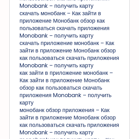
Monobank – получить карту
скачать монобанк – Как зайти в
приложение Монобанк обзор как
пользоваться скачать приложения
Monobank – получить карту
скачать приложение монобанк – Как
зайти в приложение Монобанк обзор
как пользоваться скачать приложения
Monobank – получить карту
как зайти в приложение монобанк –
Как зайти в приложение Монобанк
обзор как пользоваться скачать
приложения Monobank – получить
карту
монобанк обзор приложения – Как
зайти в приложение Монобанк обзор
как пользоваться скачать приложения
Monobank – получить карту