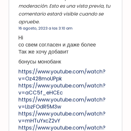
moderación. Esto es una vista previa, tu
comentario estará visible cuando se
apruebe.
16 agosto, 2023 a las 3:10 am
Hi
со свем согласен и даже более
Так же хочу добавит
бонусы монобанк
https://www.youtube.com/watch?
v=Oz428moUPpk
https://www.youtube.com/watch?
v=aCC5f_eHCEc
https://www.youtube.com/watch?
v=LbzFOdR5M3w
https://www.youtube.com/watch?
v=mHTuYxcZ2vY
https://www.youtube.com/watch?