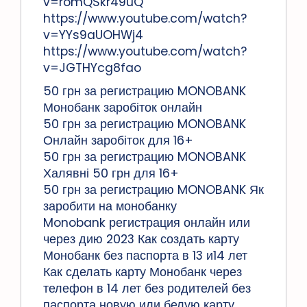
v=romQSkr49uQ
https://www.youtube.com/watch?
v=YYs9aUOHWj4
https://www.youtube.com/watch?
v=JGTHYcg8fao
50 грн за регистрацию MONOBANK
Монобанк заробіток онлайн
50 грн за регистрацию MONOBANK
Онлайн заробіток для 16+
50 грн за регистрацию MONOBANK
Халявні 50 грн для 16+
50 грн за регистрацию MONOBANK Як
заробити на монобанку
Monobank регистрация онлайн или
через дию 2023 Как создать карту
Монобанк без паспорта в 13 и14 лет
Как сделать карту Монобанк через
телефон в 14 лет без родителей без
паспорта новую или белую карту