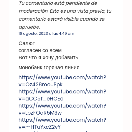
Tu comentario está pendiente de
moderación. Esto es una vista previa, tu
comentario estará visible cuando se
apruebe.
16 agosto, 2023 a las 4:49 am
Салют
согласен со всем
Вот что я хочу добавить
монобанк горячая линия
https://www.youtube.com/watch?
v=Oz428moUPpk
https://www.youtube.com/watch?
v=aCC5f_eHCEc
https://www.youtube.com/watch?
v=LbzFOdR5M3w
https://www.youtube.com/watch?
v=mHTuYxcZ2vY