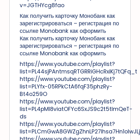
v=JGTHYcg8fao
Как получить карточку Монобанк как
зарегистрироваться – регистрация по
ссылке Monobank как оформить
Как получить карточку Монобанк как
зарегистрироваться – регистрация по
ссылке Monobank как оформить
https://www.youtube.com/playlist?
list=PL44sjPAntmsqRTGRRiGHcRxiKj7tQFq_t
https://www.youtube.com/playlist?
list=PLYfx-05RPkCtA6fqF35phzRy-
Bt4o259O
https://www.youtube.com/playlist?
list=PL4pMI8viatOFYc6SxJS9c2t5tImQeT-
ds
https://www.youtube.com/playlist?
list=PLCmGwA8GWZgZhnLP27lhsa7Hn1oIwJL
https://www.youtube.com/playlist?