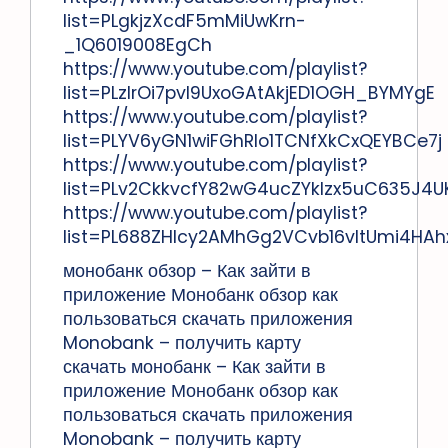
list=PLgkjzXcdF5mMiUwKrn-
_1Q6019008EgCh
https://www.youtube.com/playlist?
list=PLzlrOi7pvI9UxoGAtAkjED1OGH_BYMYgE
https://www.youtube.com/playlist?
list=PLYV6yGN1wiFGhRIo1TCNfXkCxQEYBCe7j
https://www.youtube.com/playlist?
list=PLv2CkkvcfY82wG4ucZYkIzx5uC635J4U
https://www.youtube.com/playlist?
list=PL688ZHIcy2AMhGg2VCvb16vItUmi4HAh
монобанк обзор – Как зайти в
приложение Монобанк обзор как
пользоваться скачать приложения
Monobank – получить карту
скачать монобанк – Как зайти в
приложение Монобанк обзор как
пользоваться скачать приложения
Monobank – получить карту