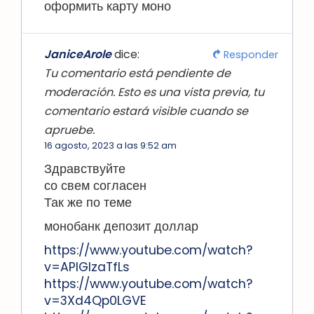
оформить карту моно
JaniceArole
dice:
Responder
Tu comentario está pendiente de
moderación. Esto es una vista previa, tu
comentario estará visible cuando se
apruebe.
16 agosto, 2023 a las 9:52 am
Здравствуйте
со свем согласен
Так же по теме
монобанк депозит доллар
https://www.youtube.com/watch?
v=APIGlzaTfLs
https://www.youtube.com/watch?
v=3Xd4Qp0LGVE