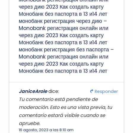
через дию 2023 Как создать карту
Монобанк без паспорта в 13 и14 лет
монобанк регистрация через дию –
Monobank регистрация онлайн или
через дию 2023 Как создать карту
Монобанк без паспорта в 13 и14 лет
монобанк регистрация без паспорта –
Monobank регистрация онлайн или
через дию 2023 Как создать карту
Монобанк без паспорта в 13 и14 лет
JaniceArole
dice:
Responder
Tu comentario está pendiente de
moderación. Esto es una vista previa, tu
comentario estará visible cuando se
apruebe.
16 agosto, 2023 a las 8:10 am