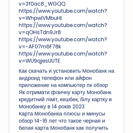
v=3f0ac8_WGQQ
https://www.youtube.com/watch?
v=WhpwlVMbuHI
https://www.youtube.com/watch?
v=qOHsTdn9Jr8
https://www.youtube.com/watch?
v=-AF07m6F78k
https://www.youtube.com/watch?
v=WU9qjesUUTE
Как скачать и установить Монобанк на
андроид телефон или айфон
приложение на компьютер пк обзор
Як отримати фізичну карту Монобанк
кредитний ліміт, кешбек, білу картку в
Монобанку в 14 років 2023
Карта Монобанка плюсы и минусы
обзор 14-16 лет что такое черная и
белая карта Монобанк как получить