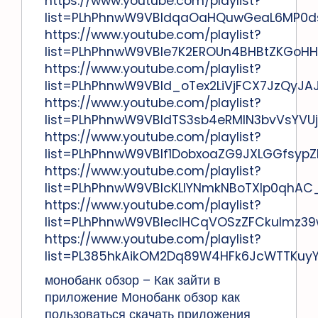
https://www.youtube.com/playlist?
list=PLhPhnwW9VBIdqaOaHQuwGeaL6MP0
https://www.youtube.com/playlist?
list=PLhPhnwW9VBIe7K2EROUn4BHBtZKGoH
https://www.youtube.com/playlist?
list=PLhPhnwW9VBId_oTex2LiVjFCX7JzQyJA
https://www.youtube.com/playlist?
list=PLhPhnwW9VBIdTS3sb4eRMIN3bvVsYVUj
https://www.youtube.com/playlist?
list=PLhPhnwW9VBIf1DobxoaZG9JXLGGfsypZ
https://www.youtube.com/playlist?
list=PLhPhnwW9VBIcKLlYNmkNBoTXlp0qhAC_
https://www.youtube.com/playlist?
list=PLhPhnwW9VBIecIHCqVOSzZFCkulmz3
https://www.youtube.com/playlist?
list=PL385hkAikOM2Dq89W4HFk6JcWTTKuy
монобанк обзор – Как зайти в
приложение Монобанк обзор как
пользоваться скачать приложения