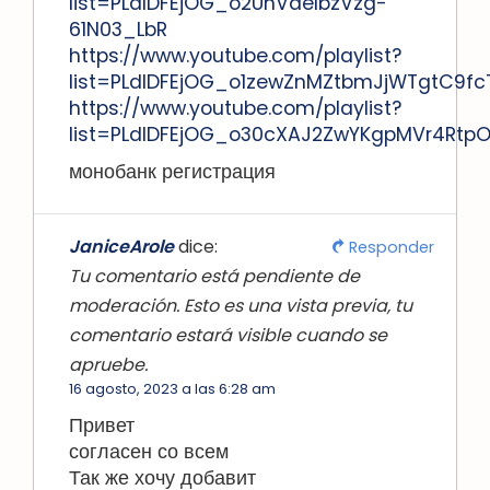
list=PLdlDFEjOG_o2UhVdelbzVzg-
61N03_LbR
https://www.youtube.com/playlist?
list=PLdlDFEjOG_o1zewZnMZtbmJjWTgtC9fc
https://www.youtube.com/playlist?
list=PLdlDFEjOG_o30cXAJ2ZwYKgpMVr4Rtp
монобанк регистрация
JaniceArole
dice:
Responder
Tu comentario está pendiente de
moderación. Esto es una vista previa, tu
comentario estará visible cuando se
apruebe.
16 agosto, 2023 a las 6:28 am
Привет
согласен со всем
Так же хочу добавит