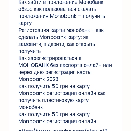
Как зайти в приложение Монобанк
обзор как пользоваться скачать
приложения Monobank – получить
карту
Регистрация карты монобанк – как
сделать Monobank карту: як
замовити, відкрити, как открыть
получить
Как зарегистрироваться в
МОНОБАНК без паспорта онлайн или
через дию регистрация карты
Monobank 2023
Как получить 50 грн на карту
Monobank регистрация онлайн как
получить пластиковую карту
Монобанк
Как получить 50 грн на карту
Monobank регистрация онлайн