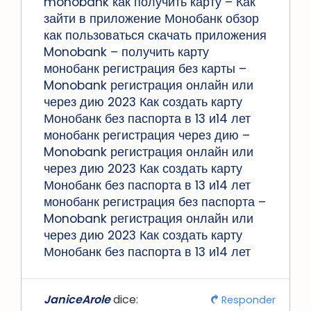
monobank как получить карту – Как
зайти в приложение Монобанк обзор
как пользоваться скачать приложения
Monobank – получить карту
монобанк регистрация без карты –
Monobank регистрация онлайн или
через дию 2023 Как создать карту
Монобанк без паспорта в 13 и14 лет
монобанк регистрация через дию –
Monobank регистрация онлайн или
через дию 2023 Как создать карту
Монобанк без паспорта в 13 и14 лет
монобанк регистрация без паспорта –
Monobank регистрация онлайн или
через дию 2023 Как создать карту
Монобанк без паспорта в 13 и14 лет
JaniceArole
dice:
Responder