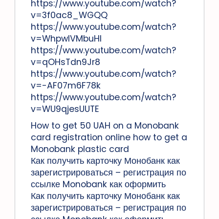
https://www.youtube.com/watch?
v=3f0ac8_WGQQ
https://www.youtube.com/watch?
v=WhpwlVMbuHI
https://www.youtube.com/watch?
v=qOHsTdn9Jr8
https://www.youtube.com/watch?
v=-AF07m6F78k
https://www.youtube.com/watch?
v=WU9qjesUUTE
How to get 50 UAH on a Monobank
card registration online how to get a
Monobank plastic card
Как получить карточку Монобанк как
зарегистрироваться – регистрация по
ссылке Monobank как оформить
Как получить карточку Монобанк как
зарегистрироваться – регистрация по