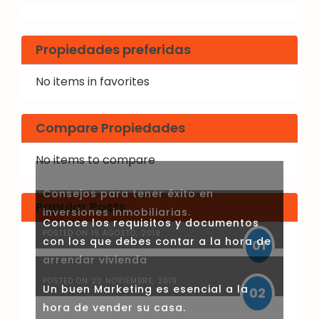
Propiedades preferidas
No items in favorites
Compare Propiedades
No items to compare
Consejos para tener éxito en
Popular Posts
inversiones inmobiliarias.
Conoce los requisitos y documentos
POSTED ON 19 AGOSTO, 2019
con los que debes contar a la hora de
01
arrendar vivienda
POSTED ON 20 NOVIEMBRE, 2019
Un buen Marketing es esencial a la
02
hora de vender su casa.