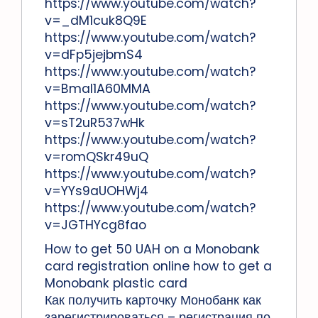
https://www.youtube.com/watch?
v=_dM1cuk8Q9E
https://www.youtube.com/watch?
v=dFp5jejbmS4
https://www.youtube.com/watch?
v=Bmal1A60MMA
https://www.youtube.com/watch?
v=sT2uR537wHk
https://www.youtube.com/watch?
v=romQSkr49uQ
https://www.youtube.com/watch?
v=YYs9aUOHWj4
https://www.youtube.com/watch?
v=JGTHYcg8fao
How to get 50 UAH on a Monobank
card registration online how to get a
Monobank plastic card
Как получить карточку Монобанк как
зарегистрироваться – регистрация по