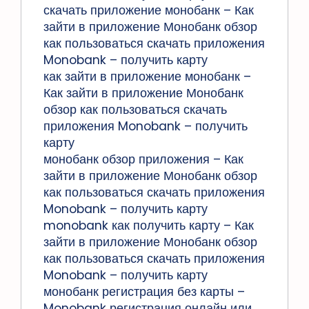
скачать приложение монобанк – Как
зайти в приложение Монобанк обзор
как пользоваться скачать приложения
Monobank – получить карту
как зайти в приложение монобанк –
Как зайти в приложение Монобанк
обзор как пользоваться скачать
приложения Monobank – получить
карту
монобанк обзор приложения – Как
зайти в приложение Монобанк обзор
как пользоваться скачать приложения
Monobank – получить карту
monobank как получить карту – Как
зайти в приложение Монобанк обзор
как пользоваться скачать приложения
Monobank – получить карту
монобанк регистрация без карты –
Monobank регистрация онлайн или