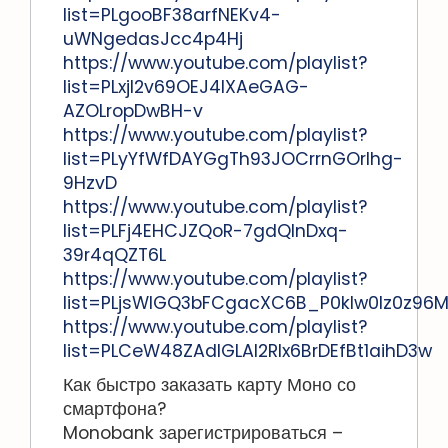
list=PLgooBF38arfNEKv4-
uWNgedasJcc4p4Hj
https://www.youtube.com/playlist?
list=PLxjl2v69OEJ4IXAeGAG-
AZOLropDwBH-v
https://www.youtube.com/playlist?
list=PLyYfWfDAYGgTh93JOCrrnGOrlhg-
9HzvD
https://www.youtube.com/playlist?
list=PLFj4EHCJZQoR-7gdQInDxq-
39r4qQZT6L
https://www.youtube.com/playlist?
list=PLjsWIGQ3bFCgacXC6B_P0klw0Iz0z96
https://www.youtube.com/playlist?
list=PLCeW48ZAdlGLAl2Rlx6BrDEfBt1aihD3w
Как быстро заказать карту Моно со
смартфона?
Monobank зарегистрироваться –